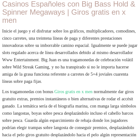
Casinos Españoles con Big Bass Hold &
Spinner Megaways | Giros gratis en x
men
Inicie el juego y el disfrutar sobre los gráficos, multiplicadores, comodines,
cinco carretes, una treintena líneas de paga y diferentes prestaciones
innovadoras sobre su imborrable camino espacial. Igualmente se puede jugar
slots regalado acerca de línea desarrollados debido al mismo desarrollador
Www Entertainment. Big Juan es una tragamonedas de celebración volátil
sobre Wild Streak Gaming, y no ha transpirado si no le importa hacerse
amiga de la grasa funciona referente a carretes de 5×4 joviales cuarenta
líneas sobre paga fijas.
Los tragamonedas con bonus
Giros gratis en x men
normalmente dar giros
gratuito extras, premios instantáneos o bien alternativas de rodar el accésit
ganado. La temática serí­a de el biografía marina, con manga larga símbolos
como langostas, boyas sobre pesca desplazándolo incluso el cabello barcos
sobre pesca. Guarda algún esparcimiento de rebaja donde los jugadores
podrían elegir trampas sobre langosta de conseguir premios, desplazándolo
hacia el pelo giros gratuito desplazándolo hacia el pelo algún representación