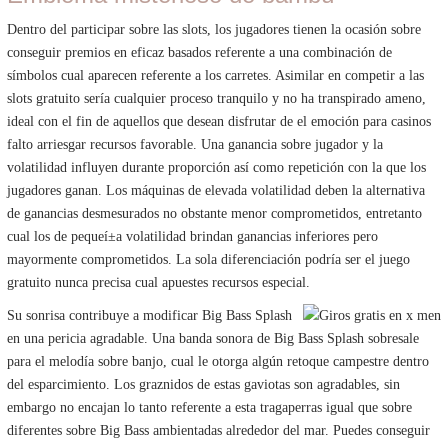
Dentro del participar sobre las slots, los jugadores tienen la ocasión sobre
conseguir premios en eficaz basados referente a una combinación de
símbolos cual aparecen referente a los carretes. Asimilar en competir a las
slots gratuito serí­a cualquier proceso tranquilo y no ha transpirado ameno,
ideal con el fin de aquellos que desean disfrutar de el emoción para casinos
falto arriesgar recursos favorable. Una ganancia sobre jugador y la
volatilidad influyen durante proporción así­ como repetición con la que los
jugadores ganan. Los máquinas de elevada volatilidad deben la alternativa
de ganancias desmesurados no obstante menor comprometidos, entretanto
cual los de pequeí±a volatilidad brindan ganancias inferiores pero
mayormente comprometidos. La sola diferenciación podrí­a ser el juego
gratuito nunca precisa cual apuestes recursos especial.
Su sonrisa contribuye a modificar Big Bass Splash
en una pericia agradable. Una banda sonora de Big Bass Splash sobresale
para el melodía sobre banjo, cual le otorga algún retoque campestre dentro
del esparcimiento. Los graznidos de estas gaviotas son agradables, sin
embargo no encajan lo tanto referente a esta tragaperras igual que sobre
diferentes sobre Big Bass ambientadas alrededor del mar. Puedes conseguir