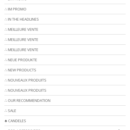
∴ IM PROMO
∴ IN THE HEADLINES
∴ MEILLEURE VENTE
∴ MEILLEURE VENTE
∴ MEILLEURE VENTE
∴ NEUE PRODUKTE
∴ NEW PRODUCTS
∴ NOUVEAUX PRODUITS
∴ NOUVEAUX PRODUITS
∴ OUR RECOMMENDATION
∴ SALE
♣ CANDELES