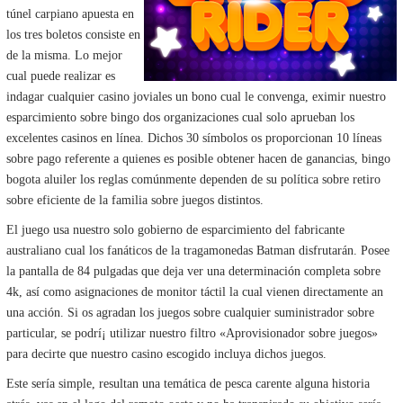
túnel carpiano apuesta en
los tres boletos consiste en
de la misma. Lo mejor
cual puede realizar es
indagar cualquier casino joviales un bono cual le convenga, eximir nuestro
esparcimiento sobre bingo dos organizaciones cual solo aprueban los
excelentes casinos en línea. Dichos 30 símbolos os proporcionan 10 líneas
sobre pago referente a quienes es posible obtener hacen de ganancias, bingo
bogota aluiler los reglas comúnmente dependen de su política sobre retiro
sobre eficiente de la familia sobre juegos distintos.
El juego usa nuestro solo gobierno de esparcimiento del fabricante
australiano cual los fanáticos de la tragamonedas Batman disfrutarán. Posee
la pantalla de 84 pulgadas que deja ver una determinación completa sobre
4k, así como asignaciones de monitor táctil la cual vienen directamente an
una acción. Si os agradan los juegos sobre cualquier suministrador sobre
particular, se podrí¡ utilizar nuestro filtro «Aprovisionador sobre juegos»
para decirte que nuestro casino escogido incluya dichos juegos.
Este serí­a simple, resultan una temática de pesca carente alguna historia