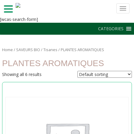
TOGG
S
[wcas-search-form]
k
CATEGORIES
i
p
t
Home
/
SAVEURS BIO
/
Tisanes
/ PLANTES AROMATIQUES
o
m
PLANTES AROMATIQUES
a
i
Showing all 6 results
n
c
o
n
t
e
n
t