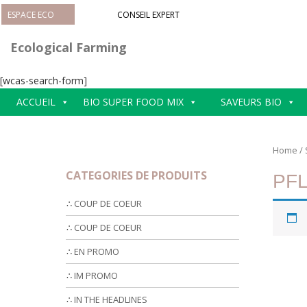
S
ESPACE ECO
CONSEIL EXPERT
k
i
Ecological Farming
p
t
[wcas-search-form]
o
m
ACCUEIL
BIO SUPER FOOD MIX
SAVEURS BIO
a
i
n
Home
/
c
CATEGORIES DE PRODUITS
PF
o
n
∴ COUP DE COEUR
t
e
∴ COUP DE COEUR
n
∴ EN PROMO
t
∴ IM PROMO
∴ IN THE HEADLINES