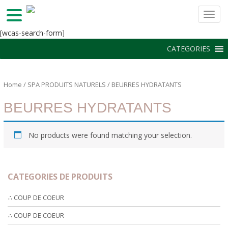
TOGG
S
[wcas-search-form]
k
CATEGORIES
i
p
t
Home
/
SPA PRODUITS NATURELS
/ BEURRES HYDRATANTS
o
m
BEURRES HYDRATANTS
a
i
n
No products were found matching your selection.
c
o
n
CATEGORIES DE PRODUITS
t
e
∴ COUP DE COEUR
n
t
∴ COUP DE COEUR