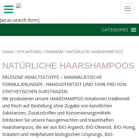
TOGG
S
[wcas-search-form]
k
CATEGORIES
i
p
t
Home
/
SPA NATUREL
/
HAMMAM
/ NATÜRLICHE HAARSHAMPOOS
o
m
NATÜRLICHE HAARSHAMPOOS
a
i
ERLESENE INHALTSSTOFFE – MINIMALISTISCHE
n
FORMULIERUNGEN : HANDGEFERTIGT UND 100% FREI VON
c
SYNTHETISCHEN SUBSTANZEN
o
Wir produzieren unsere HAARSHAMPOO-Kreationen traditionell
n
und frisch auf Bestellung ohne Zugabe von künstlichen
t
Substanzen, Zusatzstoffen und Konservierungsmitteln.
e
Entdecken Sie unsere hausgemachten und traumhaften
n
Haarshampoos, die wir aus BIO-Arganöl, BIO-Olivenöl, BIO-Honig,
t
Kräutern und Heilpflanzen biologischen Ursprungs, BIO-