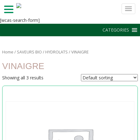
TOGG
S
[wcas-search-form]
k
CATEGORIES
i
p
t
Home
/
SAVEURS BIO
/
HYDROLATS
/ VINAIGRE
o
m
VINAIGRE
a
i
Showing all 3 results
n
c
o
n
t
e
n
t