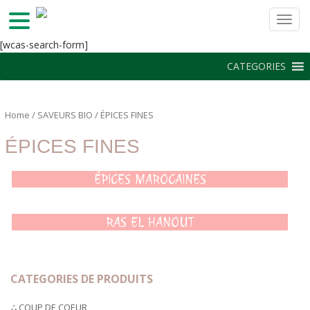
TOGG
S
[wcas-search-form]
k
CATEGORIES
i
p
t
Home
/
SAVEURS BIO
/ ÉPICES FINES
o
m
ÉPICES FINES
a
i
ÉPICES MAROCAINES
n
c
o
RAS EL HANOUT
n
t
e
n
CATEGORIES DE PRODUITS
t
∴ COUP DE COEUR