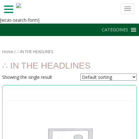
TOGG
S
[wcas-search-form]
k
CATEGORIES
i
p
t
Home
/ ∴ IN THE HEADLINES
o
m
∴ IN THE HEADLINES
a
i
Showing the single result
n
c
o
n
t
e
n
t