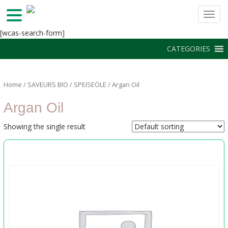
TOGG
S
[wcas-search-form]
k
CATEGORIES
i
p
t
Home
/
SAVEURS BIO
/
SPEISEÖLE
/ Argan Oil
o
m
Argan Oil
a
i
Showing the single result
n
c
o
n
t
e
n
t