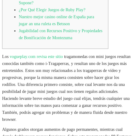
Supone?
¿Por Qué Elegir Juegos de Ruby Play?
Nuestro mejor casino online de España para
jugar an una ruleta es Betsson
Jugabilidad con Recursos Positivo y Propiedades
de Bonificación de Montezuma
Los
vogueplay.com revisa este sitio
tragamonedas con mini juegos resultan
conocidas también como i-Tragaperras, y resultan uno de los juegos más
entretenidos. Estos son muy relacionados a los tragaperras de vídeo y
progresivas, porque la misma manera consisten sobre hacer girar los
rodillos. Una diferencia primero consiste, sobre cual levante nos da una
posibilidad de jugar mini juegos cual nos tienen regalos adicionales.
Haciendo levante breve estudio del juego cual elijas, tendrás cualquier una
información sobre tus manos para comenzar a ganar recursos positivo.
También, podrás agregar sin problemas y de manera fluida desde nuestro
browser.
Algunos grados otorgan aumentos de pago permanentes, mientras cual