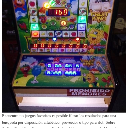
Encuentra tus juegos favoritos es posible filtrar los resultados para una
búsqueda por disposición alfabético, proveedor o tipo para slot. Sobre