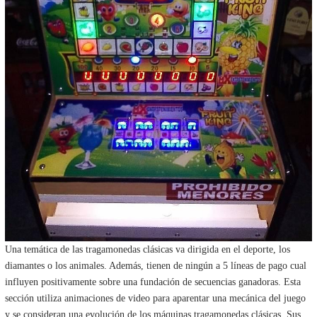
Una temática de las tragamonedas clásicas va dirigida en el deporte, los
diamantes o los animales. Además, tienen de ningún a 5 líneas de pago cual
influyen positivamente sobre una fundación de secuencias ganadoras. Esta
sección utiliza animaciones de video para aparentar una mecánica del juego
y se consideran una evolución de los máquinas tragamonedas clásicas. Sus