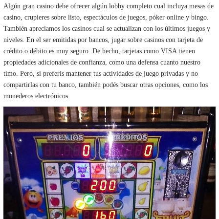
Algún gran casino debe ofrecer algún lobby completo cual incluya mesas de
casino, crupieres sobre listo, espectáculos de juegos, póker online y bingo.
También apreciamos los casinos cual se actualizan con los últimos juegos y
niveles. En el ser emitidas por bancos, jugar sobre casinos con tarjeta de
crédito o débito es muy seguro. De hecho, tarjetas como VISA tienen
propiedades adicionales de confianza, como una defensa cuanto nuestro
timo. Pero, si preferís mantener tus actividades de juego privadas y no
compartirlas con tu banco, también podés buscar otras opciones, como los
monederos electrónicos.