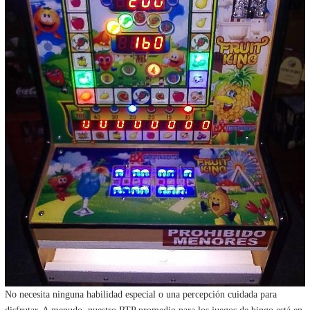
No necesita ninguna habilidad especial o una percepción cuidada para