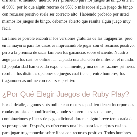
disfrutar. A menudo, nuestro RTP promedio para los juegos de bingo está en
el 90%, por lo que algún retorno de 95% o más sobre algún juego de bingo
con recursos positivo suele ser correcto alto. Habiendo probado por usted
mismos los juegos de bingo, debemos abierto que resulta algún juego muy
fácil.
En línea es posible encontrar los versiones gratuitas de las tragaperras, pero,
en la mayoría para los casos es imprescindible jugar con el recursos positivo,
pero a la premisa de sacar también los ganancias sobre eficiente. Nuestro
auge para los casinos online han captado una atención de miles en el mundo.
El popularidad han crecido exponencialmente, y una de los razones primeros
resultan los distintas opciones de juegos cual tienen, entre hombres, los
tragamonedas online con recursos positivo.
¿Por Qué Elegir Juegos de Ruby Play?
Por el detalle, algunos slots online con recursos positivo tienen incorporadas
rondas propias de bonificación, donde se abren nuevas opciones,
combinaciones y líneas de pago adicional durante algún breve temporada de
su presupuesto. Después, os ofrecemos una lista para los mejores casinos
para jugar tragamonedas sobre línea con recursos positivo. Todos hombres