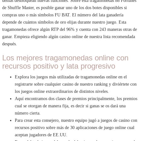
demás desbloquean nuevas funciones. Sobre esta tragamonedas 88 Fortunes
de Shuffle Master, es posible ganar uno de los dos botes disponibles si
compras uno o más símbolos FU BAT. El número del lata ganadería
depende de cuántos símbolos de oro elijas durante nuestro juego. Esta
tragamonedas ofrece algún RTP del 96% y cuenta con 243 maneras otras de
ganar. Empieza eligiendo algún casino online de nuestra lista recomendada
después.
Los mejores tragamonedas online con
recursos positivo y lata progresivo
Explora los juegos más utilizadas de tragamonedas online en el
registrarte sobre cualquier casino de nuestro ranking y diviértete con
los juegos online extraordinarios de distintos niveles.
Aquí encontramos dos clases de premios principalmente, los premios
cual se otorgan de manera fija, es decir si ganas se os dará una
número cierta.
Para crear esta consejero, nuestro equipo jugó a juegos de casino con
recursos positivo sobre más de 30 aplicaciones de juego online cual
aceptan jugadores de EE.UU.