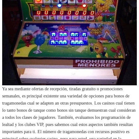
Ya sea mediante ofertas de recepción, tiradas gratuito o promociones
semanales, es principal existente una variedad de opciones para bonos de
tragamonedas cual se adapten an otras presupuestos. Los casinos cual tienen
lo tanto bonos de tanque como bonos sin tanque demuestran cual consideran
a todos los clases de jugadores. También, evaluamos los programación de
lealtad y los clubes VIP, pues sabemos cual estos aspectos también resultan
importantes para ti. El número de tragamonedas con recursos positivo es
principal sobre cualquier casino, pero para usted, una variedad en la