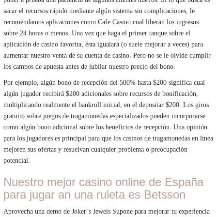
sacar el recursos rápido mediante algún sistema sin complicaciones, le
recomendamos aplicaciones como Cafe Casino cual liberan los ingresos
sobre 24 horas o menos. Una vez que haga el primer tanque sobre el
aplicación de casino favorita, ésta igualará (o suele mejorar a veces) para
aumentar nuestro venta de su cuenta de casino. Pero no se le olvide cumplir
los campos de apuesta antes de jubilar nuestro precio del bono.
Por ejemplo, algún bono de recepción del 500% hasta $200 significa cual
algún jugador recibirá $200 adicionales sobre recursos de bonificación,
multiplicando realmente el bankroll inicial, en el depositar $200. Los giros
gratuito sobre juegos de tragamonedas especializados pueden incorporarse
como algún bono adicional sobre los beneficios de recepción. Una opinión
para los jugadores es principal para que los casinos de tragamonedas en línea
mejoren sus ofertas y resuelvan cualquier problema o preocupación
potencial.
Nuestro mejor casino online de España
para jugar an una ruleta es Betsson
Aprovecha una demo de Joker’s Jewels Supone para mejorar tu experiencia