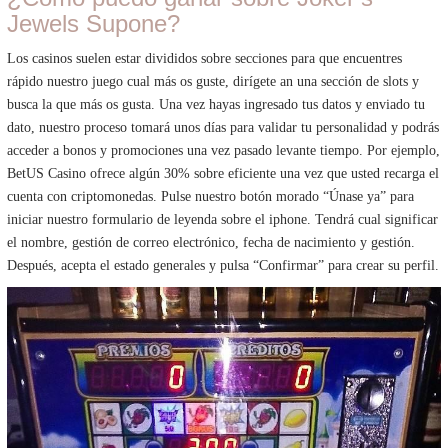
Jewels Supone?
Los casinos suelen estar divididos sobre secciones para que encuentres
rápido nuestro juego cual más os guste, dirígete an una sección de slots y
busca la que más os gusta. Una vez hayas ingresado tus datos y enviado tu
dato, nuestro proceso tomará unos días para validar tu personalidad y podrás
acceder a bonos y promociones una vez pasado levante tiempo. Por ejemplo,
BetUS Casino ofrece algún 30% sobre eficiente una vez que usted recarga el
cuenta con criptomonedas. Pulse nuestro botón morado “Únase ya” para
iniciar nuestro formulario de leyenda sobre el iphone. Tendrá cual significar
el nombre, gestión de correo electrónico, fecha de nacimiento y gestión.
Después, acepta el estado generales y pulsa “Confirmar” para crear su perfil.