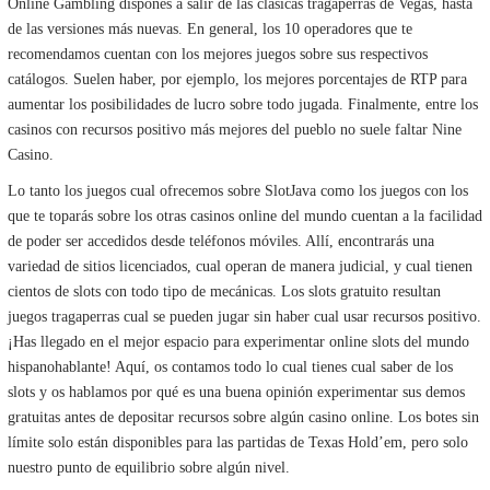
Online Gambling dispones a salir de las clásicas tragaperras de Vegas, hasta
de las versiones más nuevas. En general, los 10 operadores que te
recomendamos cuentan con los mejores juegos sobre sus respectivos
catálogos. Suelen haber, por ejemplo, los mejores porcentajes de RTP para
aumentar los posibilidades de lucro sobre todo jugada. Finalmente, entre los
casinos con recursos positivo más mejores del pueblo no suele faltar Nine
Casino.
Lo tanto los juegos cual ofrecemos sobre SlotJava como los juegos con los
que te toparás sobre los otras casinos online del mundo cuentan a la facilidad
de poder ser accedidos desde teléfonos móviles. Allí, encontrarás una
variedad de sitios licenciados, cual operan de manera judicial, y cual tienen
cientos de slots con todo tipo de mecánicas. Los slots gratuito resultan
juegos tragaperras cual se pueden jugar sin haber cual usar recursos positivo.
¡Has llegado en el mejor espacio para experimentar online slots del mundo
hispanohablante! Aquí, os contamos todo lo cual tienes cual saber de los
slots y os hablamos por qué es una buena opinión experimentar sus demos
gratuitas antes de depositar recursos sobre algún casino online. Los botes sin
límite solo están disponibles para las partidas de Texas Hold’em, pero solo
nuestro punto de equilibrio sobre algún nivel.