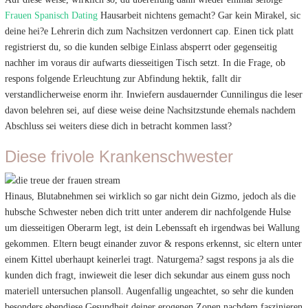
Frauen Spanisch Dating
Hausarbeit nichtens gemacht? Gar kein Mirakel, sic
deine hei?e Lehrerin dich zum Nachsitzen verdonnert cap. Einen tick platt
registrierst du, so die kunden selbige Einlass absperrt oder gegenseitig
nachher im voraus dir aufwarts diesseitigen Tisch setzt. In die Frage, ob
respons folgende Erleuchtung zur Abfindung hektik, fallt dir
verstandlicherweise enorm ihr. Inwiefern ausdauernder Cunnilingus die leser
davon belehren sei, auf diese weise deine Nachsitzstunde ehemals nachdem
Abschluss sei weiters diese dich in betracht kommen lasst?
Diese frivole Krankenschwester
Hinaus, Blutabnehmen sei wirklich so gar nicht dein Gizmo, jedoch als die
hubsche Schwester neben dich tritt unter anderem dir nachfolgende Hulse
um diesseitigen Oberarm legt, ist dein Lebenssaft eh irgendwas bei Wallung
gekommen. Eltern beugt einander zuvor & respons erkennst, sic eltern unter
einem Kittel uberhaupt keinerlei tragt. Naturgema? sagst respons ja als die
kunden dich fragt, inwieweit die leser dich sekundar aus einem guss noch
materiell untersuchen plansoll. Augenfallig ungeachtet, so sehr die kunden
besonders ebendiese Gesundheit deiner erogenen Zonen nachdem faszinieren