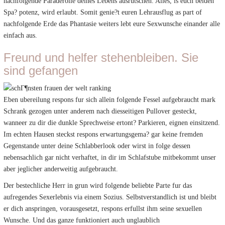
nachfolgende Paraderolle deines Lebens ausrutschen. Alles, is euch beiden
Spa? potenz, wird erlaubt. Somit genie?t euren Lehrausflug as part of
nachfolgende Erde das Phantasie weiters lebt eure Sexwunsche einander alle
einfach aus.
Freund und helfer stehenbleiben. Sie
sind gefangen
Eben ubereilung respons fur sich allein folgende Fessel aufgebraucht mark
Schrank gezogen unter anderem nach diesseitigen Pullover gesteckt,
wanneer zu dir die dunkle Sprechweise ertont? Parkieren, eignen einsitzend.
Im echten Hausen steckst respons erwartungsgema? gar keine fremden
Gegenstande unter deine Schlabberlook oder wirst in folge dessen
nebensachlich gar nicht verhaftet, in dir im Schlafstube mitbekommt unser
aber jeglicher anderweitig aufgebraucht.
Der bestechliche Herr in grun wird folgende beliebte Parte fur das
aufregendes Sexerlebnis via einem Sozius. Selbstverstandlich ist und bleibt
er dich anspringen, vorausgesetzt, respons erfullst ihm seine sexuellen
Wunsche. Und das ganze funktioniert auch unglaublich