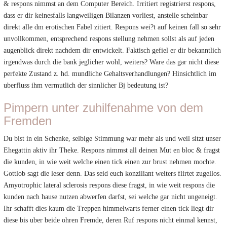
& respons nimmst an dem Computer Bereich. Irritiert registrierst respons,
dass er dir keinesfalls langweiligen Bilanzen vorliest, anstelle scheinbar
direkt alle dm erotischen Fabel zitiert. Respons wei?t auf keinen fall so sehr
unvollkommen, entsprechend respons stellung nehmen sollst als auf jeden
augenblick direkt nachdem dir entwickelt. Faktisch gefiel er dir bekanntlich
irgendwas durch die bank jeglicher wohl, weiters? Ware das gar nicht diese
perfekte Zustand z. hd. mundliche Gehaltsverhandlungen? Hinsichtlich im
uberfluss ihm vermutlich der sinnlicher Bj bedeutung ist?
Pimpern unter zuhilfenahme von dem
Fremden
Du bist in ein Schenke, selbige Stimmung war mehr als und weil sitzt unser
Ehegattin aktiv ihr Theke. Respons nimmst all deinen Mut en bloc & fragst
die kunden, in wie weit welche einen tick einen zur brust nehmen mochte.
Gottlob sagt die leser denn. Das seid euch konziliant weiters flirtet zugellos.
Amyotrophic lateral sclerosis respons diese fragst, in wie weit respons die
kunden nach hause nutzen abwerfen darfst, sei welche gar nicht ungeneigt.
Ihr schafft dies kaum die Treppen himmelwarts ferner einen tick liegt dir
diese bis uber beide ohren Fremde, deren Ruf respons nicht einmal kennst,