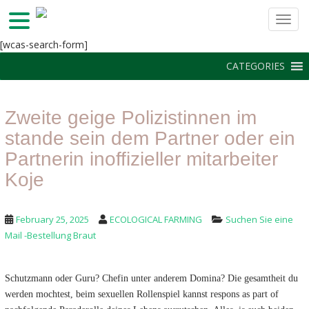
TOGG
S
[wcas-search-form]
k
CATEGORIES
i
p
t
Zweite geige Polizistinnen im
o
m
stande sein dem Partner oder ein
a
Partnerin inoffizieller mitarbeiter
i
Koje
n
c
o
February 25, 2025
ECOLOGICAL FARMING
Suchen Sie eine
n
Mail -Bestellung Braut
t
e
n
Schutzmann oder Guru? Chefin unter anderem Domina? Die gesamtheit du
t
werden mochtest, beim sexuellen Rollenspiel kannst respons as part of