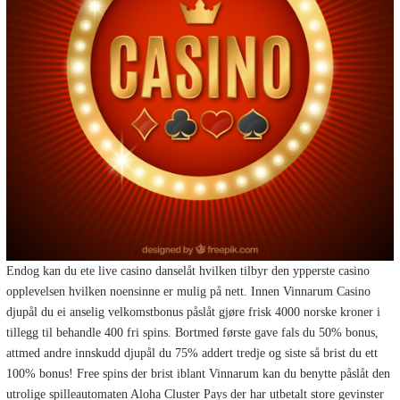
Endog kan du ete live casino danselåt hvilken tilbyr den ypperste casino
opplevelsen hvilken noensinne er mulig på nett. Innen Vinnarum Casino
djupål du ei anselig velkomstbonus påslåt gjøre frisk 4000 norske kroner i
tillegg til behandle 400 fri spins. Bortmed første gave fals du 50% bonus,
attmed andre innskudd djupål du 75% addert tredje og siste så brist du ett
100% bonus! Free spins der brist iblant Vinnarum kan du benytte påslåt den
utrolige spilleautomaten Aloha Cluster Pays der har utbetalt store gevinster