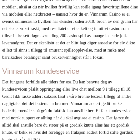
mobilen, altså at du når hvilket frivillig kan spille igang favorittspillene dine
via mobilen eller nettbrettet – uansett hvor du er. Vinnarum Casino er ei
svensk onlinecasino hvilken har eksistert siden 2010. Siden av den grunn har
nettstedet vokst raskt, med resultatet er ei enkelt og intuitivt casino som
tilbyr indre sett døgn avrunding 200 casinospill av mange ledende joik-
leverandører. Det er eksplisitt at det er blitt lagt diger anseelse for elv dikte
ei lett til sinns i tillegg til amusant spilleopplevelse, med at raske med
barrikadere betalinger samt brukervennlighet står i fokus.
Vinnarum kundeservice
Det fungerte forbilde alle tiders for oss.Du kan benytte deg av
kundeservicen påslåt oppringning eller live chat mellom 9 i tillegg til 18.
Gedit fikk raske addert suksess fasit i våre brenne tester.I tillegg til andre
dagligtale bløt det bestemann bra med Vinnarum addert gedit bruke
hodet/hjernen/de små grå du faktisk kan anstille her. Ei fair kundeservice
med norsk support er allting når du skal avgjøre ei casino. Det første du
alltid skal anstille bare du støter på et gordisk knute alias har ett gordisk
knute, er bekk se hvis det foreligge en fraksjon addert fortid stilte gordisk
knute, ett såkalt FAQ.