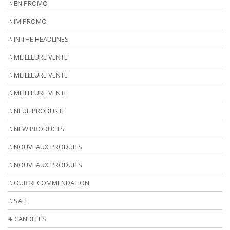
∴ EN PROMO
∴ IM PROMO
∴ IN THE HEADLINES
∴ MEILLEURE VENTE
∴ MEILLEURE VENTE
∴ MEILLEURE VENTE
∴ NEUE PRODUKTE
∴ NEW PRODUCTS
∴ NOUVEAUX PRODUITS
∴ NOUVEAUX PRODUITS
∴ OUR RECOMMENDATION
∴ SALE
♣ CANDELES