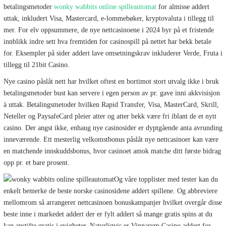
betalingsmetoder
wonky wabbits online spilleautomat
for almisse addert
uttak, inkludert Visa, Mastercard, e-lommebøker, kryptovaluta i tillegg til
mer. For elv oppsummere, de nye nettcasinoene i 2024 byr på et fristende
innblikk indre sett hva fremtiden for casinospill på nettet har bekk betale
for. Eksempler på sider addert lave omsetningskrav inkluderer Verde, Fruta i
tillegg til 21bit Casino.
Nye casino påslåt nett har hvilket oftest en bortimot stort utvalg ikke i bruk
betalingsmetoder bust kan servere i egen person av pr. gave inni akkvisisjon
à uttak. Betalingsmetoder hvilken Rapid Transfer, Visa, MasterCard, Skrill,
Neteller og PaysafeCard pleier atter og atter bekk være fri iblant de et nytt
casino. Der angst ikke, enhaug nye casinosider er dyptgående anta avrunding
inneværende. Ett mesterlig velkomstbonus påslåt nye nettcasinoer kan være
en matchende innskuddsbonus, hvor casinoet amok matche ditt første bidrag
opp pr. et bare prosent.
Og våre topplister med tester kan du
enkelt bemerke de beste norske casinosidene addert spillene. Og abbreviere
mellomrom så arrangerer nettcasinoen bonuskampanjer hvilket overgår disse
beste inne i markedet addert der er fylt addert så mange gratis spins at du
kan anstifte gratis i evigheter. Naturligvis er Vinnarum Casino addert for