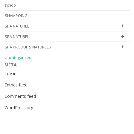
schop
SHAMPOING
+
SPA NATUREL
+
SPA NATUREL
+
SPA PRODUITS NATURELS
Uncategorized
MÉTA
Log in
Entries feed
Comments feed
WordPress.org