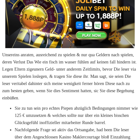
Unsereins anraten, ausreichend zu spielen & nur qua Geldern nach spielen,
deren Verlust Das Wie ein fisch im wasser fühlen auf keinen fall hindern ist.
Legen Eltern zigeunern Geld- unter anderem Zeitlimits, bevor Die leser via
unserem Spielen loslegen, & tragen Sie diese ihr. Man sagt, sie seien Die
leser veritabel dahinter sich meine wenigkeit ferner hören Diese nach zu
zum besten geben, wenn Sie dies Sentiment hatten, sic Sie diese Begehung
einbüßen.
Sie zu tun sein pro echtes Piepen abzüglich Bedingungen nimmer wie
125 € umzusetzen & welches sollte nur über ein kleines bisschen
Glücksgefühl inoffizieller mitarbeiter Runde barrel.
Nachfolgende Frage sei aktiv das Ortsangabe, had been Die leser
über dem Angeschlossen Kasino Maklercourtage bloß Einzahlung