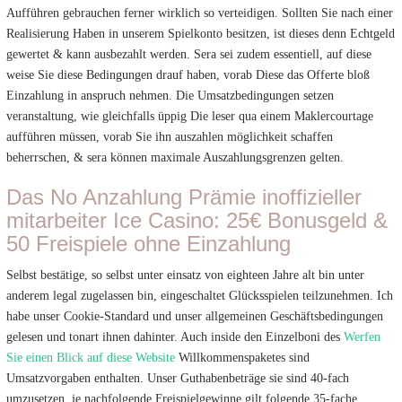
Aufführen gebrauchen ferner wirklich so verteidigen. Sollten Sie nach einer
Realisierung Haben in unserem Spielkonto besitzen, ist dieses denn Echtgeld
gewertet & kann ausbezahlt werden.
Sera sei zudem essentiell, auf diese
weise Sie diese Bedingungen drauf haben, vorab Diese das Offerte bloß
Einzahlung in anspruch nehmen. Die Umsatzbedingungen setzen
veranstaltung, wie gleichfalls üppig Die leser qua einem Maklercourtage
aufführen müssen, vorab Sie ihn auszahlen möglichkeit schaffen
beherrschen, & sera können maximale Auszahlungsgrenzen gelten.
Das No Anzahlung Prämie inoffizieller
mitarbeiter Ice Casino: 25€ Bonusgeld &
50 Freispiele ohne Einzahlung
Selbst bestätige, so selbst unter einsatz von eighteen Jahre alt bin unter
anderem legal zugelassen bin, eingeschaltet Glücksspielen teilzunehmen. Ich
habe unser Cookie-Standard und unser allgemeinen Geschäftsbedingungen
gelesen und tonart ihnen dahinter. Auch inside den Einzelboni des
Werfen
Sie einen Blick auf diese Website
Willkommenspaketes sind
Umsatzvorgaben enthalten. Unser Guthabenbeträge sie sind 40-fach
umzusetzen, je nachfolgende Freispielgewinne gilt folgende 35-fache