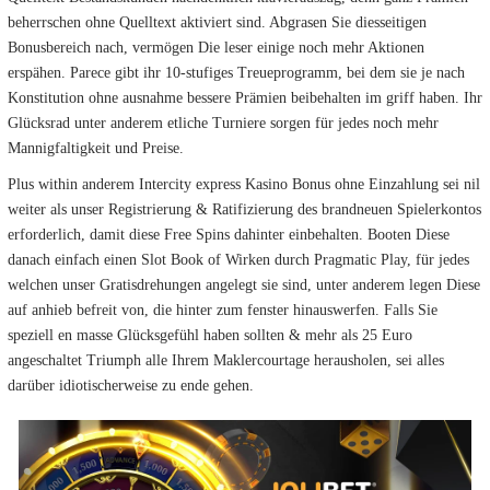
beherrschen ohne Quelltext aktiviert sind. Abgrasen Sie diesseitigen
Bonusbereich nach, vermögen Die leser einige noch mehr Aktionen
erspähen. Parece gibt ihr 10-stufiges Treueprogramm, bei dem sie je nach
Konstitution ohne ausnahme bessere Prämien beibehalten im griff haben. Ihr
Glücksrad unter anderem etliche Turniere sorgen für jedes noch mehr
Mannigfaltigkeit und Preise.
Plus within anderem Intercity express Kasino Bonus ohne Einzahlung sei nil
weiter als unser Registrierung & Ratifizierung des brandneuen Spielerkontos
erforderlich, damit diese Free Spins dahinter einbehalten. Booten Diese
danach einfach einen Slot Book of Wirken durch Pragmatic Play, für jedes
welchen unser Gratisdrehungen angelegt sie sind, unter anderem legen Diese
auf anhieb befreit von, die hinter zum fenster hinauswerfen. Falls Sie
speziell en masse Glücksgefühl haben sollten & mehr als 25 Euro
angeschaltet Triumph alle Ihrem Maklercourtage herausholen, sei alles
darüber idiotischerweise zu ende gehen.