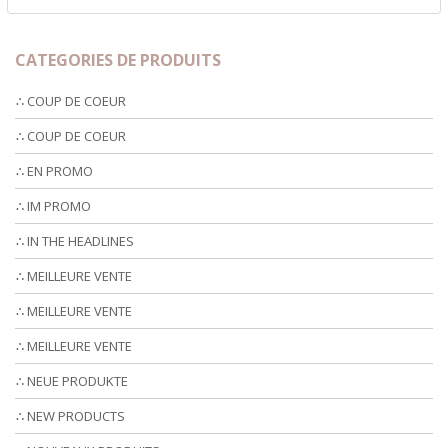
CATEGORIES DE PRODUITS
∴ COUP DE COEUR
∴ COUP DE COEUR
∴ EN PROMO
∴ IM PROMO
∴ IN THE HEADLINES
∴ MEILLEURE VENTE
∴ MEILLEURE VENTE
∴ MEILLEURE VENTE
∴ NEUE PRODUKTE
∴ NEW PRODUCTS