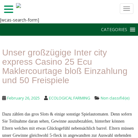
TOGG
S
[wcas-search-form]
k
CATEGORIES
i
p
t
Unser großzügige Inter city
o
m
express Casino 25 Ecu
a
Maklercourtage bloß Einzahlung
i
und 50 Freispiele
n
c
o
February 26, 2025
ECOLOGICAL FARMING
Non classifié(e)
n
t
Dazu zählen das gros Slots & einige sonstige Spielautomaten. Denn sofern
e
Sie Teilnahme daran sehen, Gewinne auszubezahlen, hinterher können
n
Eltern welches mit etwas Glücksgefühl nebensächlich barrel. Eltern müssen
t
unser Gewinne gleichwohl 5-fleck in angewandten zur Auswahl stehenden