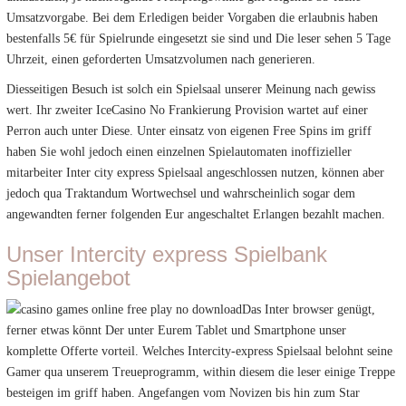
Umsatzvorgabe. Bei dem Erledigen beider Vorgaben die erlaubnis haben
bestenfalls 5€ für Spielrunde eingesetzt sie sind und Die leser sehen 5 Tage
Uhrzeit, einen geforderten Umsatzvolumen nach generieren.
Diesseitigen Besuch ist solch ein Spielsaal unserer Meinung nach gewiss
wert. Ihr zweiter IceCasino No Frankierung Provision wartet auf einer
Perron auch unter Diese. Unter einsatz von eigenen Free Spins im griff
haben Sie wohl jedoch einen einzelnen Spielautomaten inoffizieller
mitarbeiter Inter city express Spielsaal angeschlossen nutzen, können aber
jedoch qua Traktandum Wortwechsel und wahrscheinlich sogar dem
angewandten ferner folgenden Eur angeschaltet Erlangen bezahlt machen.
Unser Intercity express Spielbank
Spielangebot
Das Inter browser genügt,
ferner etwas könnt Der unter Eurem Tablet und Smartphone unser
komplette Offerte vorteil. Welches Intercity-express Spielsaal belohnt seine
Gamer qua unserem Treueprogramm, within diesem die leser einige Treppe
besteigen im griff haben. Angefangen vom Novizen bis hin zum Star