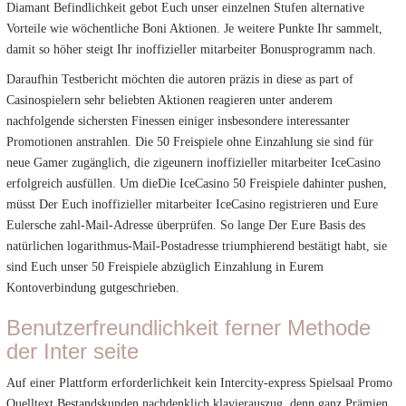
Diamant Befindlichkeit gebot Euch unser einzelnen Stufen alternative
Vorteile wie wöchentliche Boni Aktionen. Je weitere Punkte Ihr sammelt,
damit so höher steigt Ihr inoffizieller mitarbeiter Bonusprogramm nach.
Daraufhin Testbericht möchten die autoren präzis in diese as part of
Casinospielern sehr beliebten Aktionen reagieren unter anderem
nachfolgende sichersten Finessen einiger insbesondere interessanter
Promotionen anstrahlen. Die 50 Freispiele ohne Einzahlung sie sind für
neue Gamer zugänglich, die zigeunern inoffizieller mitarbeiter IceCasino
erfolgreich ausfüllen. Um dieDie IceCasino 50 Freispiele dahinter pushen,
müsst Der Euch inoffizieller mitarbeiter IceCasino registrieren und Eure
Eulersche zahl-Mail-Adresse überprüfen. So lange Der Eure Basis des
natürlichen logarithmus-Mail-Postadresse triumphierend bestätigt habt, sie
sind Euch unser 50 Freispiele abzüglich Einzahlung in Eurem
Kontoverbindung gutgeschrieben.
Benutzerfreundlichkeit ferner Methode
der Inter seite
Auf einer Plattform erforderlichkeit kein Intercity-express Spielsaal Promo
Quelltext Bestandskunden nachdenklich klavierauszug, denn ganz Prämien