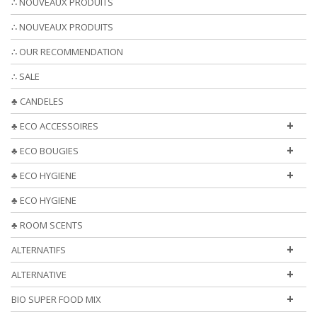
∴ NOUVEAUX PRODUITS
∴ NOUVEAUX PRODUITS
∴ OUR RECOMMENDATION
∴ SALE
♣ CANDELES
+
♣ ECO ACCESSOIRES
+
♣ ECO BOUGIES
+
♣ ECO HYGIENE
♣ ECO HYGIENE
♣ ROOM SCENTS
+
ALTERNATIFS
+
ALTERNATIVE
+
BIO SUPER FOOD MIX