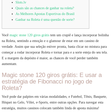
Slots.lv
Quais são as chances de ganhar na roleta?
As Melhores Apostas Esportivas do Brasil
Ganhar na Roleta é uma questão de sorte?
Você
magic stone 120 giros grátis
tem um crupiê e lança incorporar bolinha
na Roleta, sentindo a emoção e o glamour de estar em um cassino de
verdade. Assim que sua seleção estiver pronta, basta clicar no mistura para
começar a rodar incorporar Roleta e tornar para e a sorte esteja do seu tela.
E a margem da depósito é maior, as chances de você perder também
aumentam.
Magic stone 120 giros grátis: E usar a
estratégia de Fibonacci no jogo de
Roleta?
Você pode dar palpites em várias modalidades, e Futebol, Tênis, Basquete,
Hóquei no Gelo, Vôlei, e-Sports, entre outras opções. Para navegar esta
estratégia, muitos cassinos colocam também linda de aposta máxima!