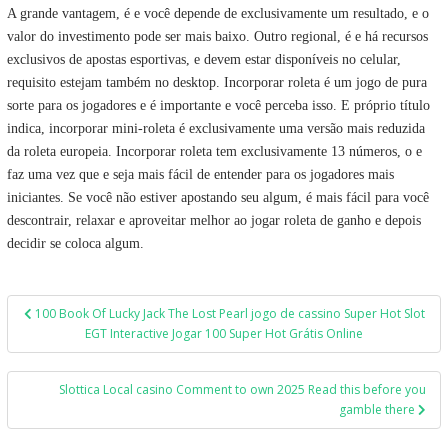
A grande vantagem, é e você depende de exclusivamente um resultado, e o
valor do investimento pode ser mais baixo. Outro regional, é e há recursos
exclusivos de apostas esportivas, e devem estar disponíveis no celular,
requisito estejam também no desktop. Incorporar roleta é um jogo de pura
sorte para os jogadores e é importante e você perceba isso. E próprio título
indica, incorporar mini-roleta é exclusivamente uma versão mais reduzida
da roleta europeia. Incorporar roleta tem exclusivamente 13 números, o e
faz uma vez que e seja mais fácil de entender para os jogadores mais
iniciantes. Se você não estiver apostando seu algum, é mais fácil para você
descontrair, relaxar e aproveitar melhor ao jogar roleta de ganho e depois
decidir se coloca algum.
Post
100 Book Of Lucky Jack The Lost Pearl jogo de cassino Super Hot Slot
navigation
EGT Interactive Jogar 100 Super Hot Grátis Online
Slottica Local casino Comment to own 2025 Read this before you
gamble there