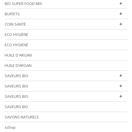
+
BIO SUPER FOOD MIX
+
BUFFETS
+
COIN SANTÉ
ECO HYGIÈNE
ECO HYGIENE
HUILE D'ARGAN
HUILE D’ARGAN
+
SAVEURS BIO
+
SAVEURS BIO
+
SAVEURS BIO
SAVEURS BIO
SAVONS NATURELS
schop