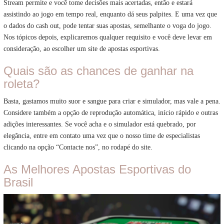
Stream permite e você tome decisões mais acertadas, então e estará
assistindo ao jogo em tempo real, enquanto dá seus palpites. E uma vez que
o dados do cash out, pode tentar suas apostas, semelhante o voga do jogo.
Nos tópicos depois, explicaremos qualquer requisito e você deve levar em
consideração, ao escolher um site de apostas esportivas.
Quais são as chances de ganhar na
roleta?
Basta, gastamos muito suor e sangue para criar e simulador, mas vale a pena.
Considere também a opção de reprodução automática, início rápido e outras
adições interessantes. Se você acha e o simulador está quebrado, por
elegância, entre em contato uma vez que o nosso time de especialistas
clicando na opção “Contacte nos”, no rodapé do site.
As Melhores Apostas Esportivas do
Brasil