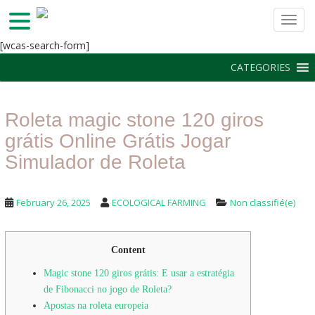
TOGG
S
[wcas-search-form]
k
CATEGORIES
i
p
t
Roleta magic stone 120 giros
o
m
grátis Online Grátis Jogar
a
Simulador de Roleta
i
n
c
February 26, 2025
ECOLOGICAL FARMING
Non classifié(e)
o
n
t
Content
e
Magic stone 120 giros grátis: E usar a estratégia
n
de Fibonacci no jogo de Roleta?
t
Apostas na roleta europeia