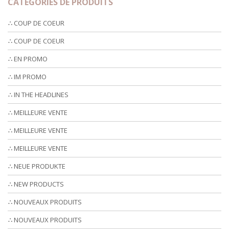
CATEGORIES DE PRODUITS
∴ COUP DE COEUR
∴ COUP DE COEUR
∴ EN PROMO
∴ IM PROMO
∴ IN THE HEADLINES
∴ MEILLEURE VENTE
∴ MEILLEURE VENTE
∴ MEILLEURE VENTE
∴ NEUE PRODUKTE
∴ NEW PRODUCTS
∴ NOUVEAUX PRODUITS
∴ NOUVEAUX PRODUITS