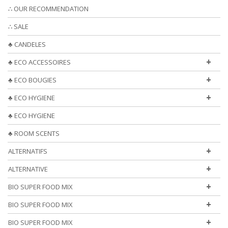
∴ OUR RECOMMENDATION
∴ SALE
♣ CANDELES
+
♣ ECO ACCESSOIRES
+
♣ ECO BOUGIES
+
♣ ECO HYGIENE
♣ ECO HYGIENE
♣ ROOM SCENTS
+
ALTERNATIFS
+
ALTERNATIVE
+
BIO SUPER FOOD MIX
+
BIO SUPER FOOD MIX
+
BIO SUPER FOOD MIX