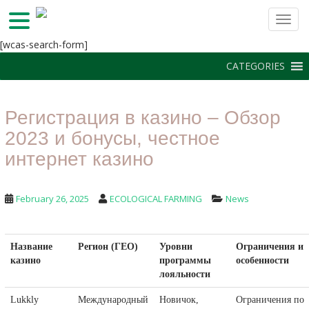
TOGG
S
[wcas-search-form]
k
CATEGORIES
i
p
t
Регистрация в казино – Обзор
o
m
2023 и бонусы, честное
a
интернет казино
i
n
c
February 26, 2025
ECOLOGICAL FARMING
News
o
n
t
Название
Регион (ГЕО)
Уровни
Ограничения и
e
казино
программы
особенности
n
лояльности
t
Lukkly
Международный
Новичок,
Ограничения по