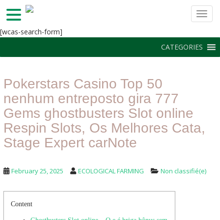
TOGG
S
[wcas-search-form]
k
CATEGORIES
i
p
t
Pokerstars Casino Top 50
o
m
nenhum entreposto gira 777
a
Gems ghostbusters Slot online
i
Respin Slots, Os Melhores Cata,
n
c
Stage Expert carNote
o
n
February 25, 2025
ECOLOGICAL FARMING
Non classifié(e)
t
e
n
Content
t