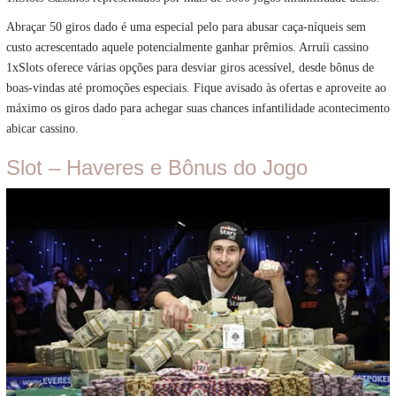
Abraçar 50 giros dado é uma especial pelo para abusar caça-níqueis sem
custo acrescentado aquele potencialmente ganhar prêmios. Arruíi cassino
1xSlots oferece várias opções para desviar giros acessível, desde bônus de
boas-vindas até promoções especiais. Fique avisado às ofertas e aproveite ao
máximo os giros dado para achegar suas chances infantilidade acontecimento
abicar cassino.
Slot – Haveres e Bônus do Jogo