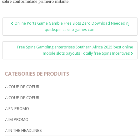
sobre conformidade primeiro instante.
Post
Online Ports Game Gamble Free Slots Zero Download Needed nj
navigation
quickspin casino games com
Free Spins Gambling enterprises Southern Africa 2025 best online
mobile slots payouts Totally free Spins Incentives
CATEGORIES DE PRODUITS
∴ COUP DE COEUR
∴ COUP DE COEUR
∴ EN PROMO
∴ IM PROMO
∴ IN THE HEADLINES