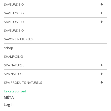
+
SAVEURS BIO
+
SAVEURS BIO
+
SAVEURS BIO
SAVEURS BIO
SAVONS NATURELS
schop
SHAMPOING
+
SPA NATUREL
+
SPA NATUREL
+
SPA PRODUITS NATURELS
Uncategorized
MÉTA
Log in