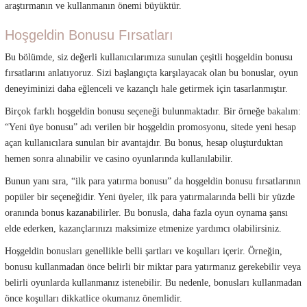
araştırmanın ve kullanmanın önemi büyüktür.
Hoşgeldin Bonusu Fırsatları
Bu bölümde, siz değerli kullanıcılarımıza sunulan çeşitli hoşgeldin bonusu
fırsatlarını anlatıyoruz. Sizi başlangıçta karşılayacak olan bu bonuslar, oyun
deneyiminizi daha eğlenceli ve kazançlı hale getirmek için tasarlanmıştır.
Birçok farklı hoşgeldin bonusu seçeneği bulunmaktadır. Bir örneğe bakalım:
“Yeni üye bonusu” adı verilen bir hoşgeldin promosyonu, sitede yeni hesap
açan kullanıcılara sunulan bir avantajdır. Bu bonus, hesap oluşturduktan
hemen sonra alınabilir ve casino oyunlarında kullanılabilir.
Bunun yanı sıra, “ilk para yatırma bonusu” da hoşgeldin bonusu fırsatlarının
popüler bir seçeneğidir. Yeni üyeler, ilk para yatırmalarında belli bir yüzde
oranında bonus kazanabilirler. Bu bonusla, daha fazla oyun oynama şansı
elde ederken, kazançlarınızı maksimize etmenize yardımcı olabilirsiniz.
Hoşgeldin bonusları genellikle belli şartları ve koşulları içerir. Örneğin,
bonusu kullanmadan önce belirli bir miktar para yatırmanız gerekebilir veya
belirli oyunlarda kullanmanız istenebilir. Bu nedenle, bonusları kullanmadan
önce koşulları dikkatlice okumanız önemlidir.