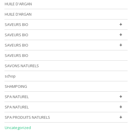
HUILE D'ARGAN
HUILE D’ARGAN
+
SAVEURS BIO
+
SAVEURS BIO
+
SAVEURS BIO
SAVEURS BIO
SAVONS NATURELS
schop
SHAMPOING
+
SPA NATUREL
+
SPA NATUREL
+
SPA PRODUITS NATURELS
Uncategorized