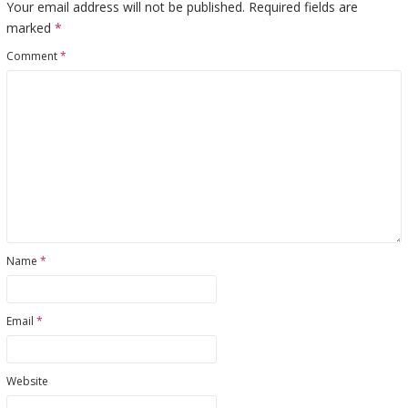
Your email address will not be published.
Required fields are
marked
*
Comment
*
Name
*
Email
*
Website