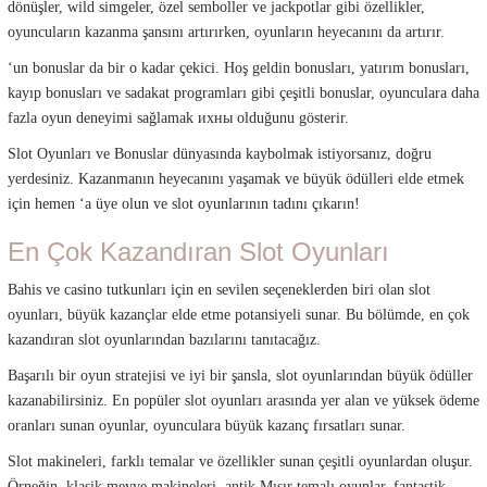
dönüşler, wild simgeler, özel semboller ve jackpotlar gibi özellikler,
oyuncuların kazanma şansını artırırken, oyunların heyecanını da artırır.
‘un bonuslar da bir o kadar çekici. Hoş geldin bonusları, yatırım bonusları,
kayıp bonusları ve sadakat programları gibi çeşitli bonuslar, oyunculara daha
fazla oyun deneyimi sağlamak ихны olduğunu gösterir.
Slot Oyunları ve Bonuslar dünyasında kaybolmak istiyorsanız, doğru
yerdesiniz. Kazanmanın heyecanını yaşamak ve büyük ödülleri elde etmek
için hemen ‘a üye olun ve slot oyunlarının tadını çıkarın!
En Çok Kazandıran Slot Oyunları
Bahis ve casino tutkunları için en sevilen seçeneklerden biri olan slot
oyunları, büyük kazançlar elde etme potansiyeli sunar. Bu bölümde, en çok
kazandıran slot oyunlarından bazılarını tanıtacağız.
Başarılı bir oyun stratejisi ve iyi bir şansla, slot oyunlarından büyük ödüller
kazanabilirsiniz. En popüler slot oyunları arasında yer alan ve yüksek ödeme
oranları sunan oyunlar, oyunculara büyük kazanç fırsatları sunar.
Slot makineleri, farklı temalar ve özellikler sunan çeşitli oyunlardan oluşur.
Örneğin, klasik meyve makineleri, antik Mısır temalı oyunlar, fantastik