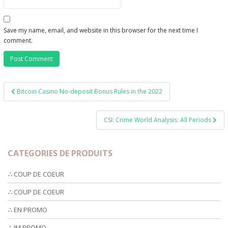
Save my name, email, and website in this browser for the next time I
comment.
Post
Bitcoin Casino No-deposit Bonus Rules in the 2022
navigation
CSI: Crime World Analysis: All Periods
CATEGORIES DE PRODUITS
∴ COUP DE COEUR
∴ COUP DE COEUR
∴ EN PROMO
∴ IM PROMO