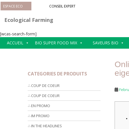
S
ESPACE ECO
CONSEIL EXPERT
k
i
Ecological Farming
p
t
[wcas-search-form]
o
m
ACCUEIL
BIO SUPER FOOD MIX
SAVEURS BIO
a
i
n
Onl
c
eige
CATEGORIES DE PRODUITS
o
n
∴ COUP DE COEUR
t
Febru
e
∴ COUP DE COEUR
n
∴ EN PROMO
t
∴ IM PROMO
∴ IN THE HEADLINES