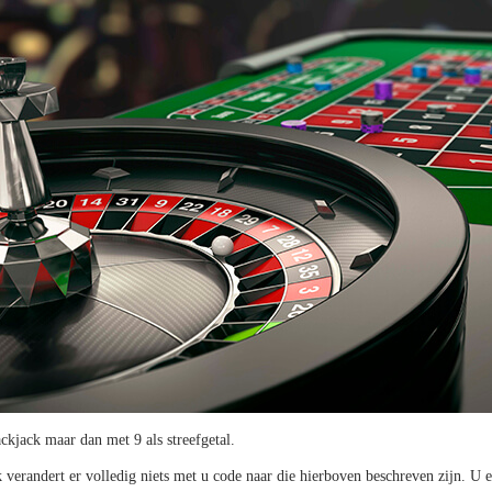
ackjack maar dan met 9 als streefgetal.
k verandert er volledig niets met u code naar die hierboven beschreven zijn. U 