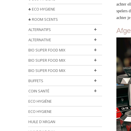
achter e
♣ ECO HYGIENE
spelers 
achter j
♣ ROOM SCENTS
+
Afge
ALTERNATIFS
+
ALTERNATIVE
+
BIO SUPER FOOD MIX
+
BIO SUPER FOOD MIX
+
BIO SUPER FOOD MIX
+
BUFFETS
+
COIN SANTÉ
ECO HYGIÈNE
ECO HYGIENE
HUILE D'ARGAN