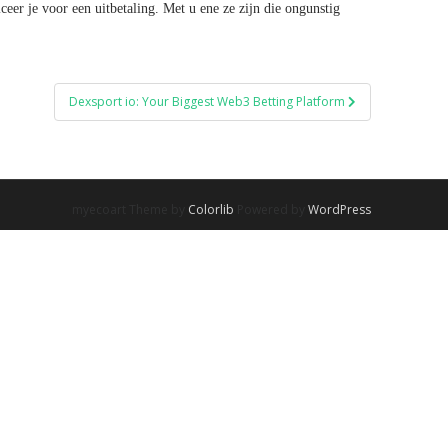
ceer je voor een uitbetaling. Met u ene ze zijn die ongunstig
Dexsport io: Your Biggest Web3 Betting Platform
myecoart Theme by
Colorlib
Powered by
WordPress