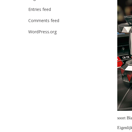
Entries feed
Comments feed
WordPress.org
soort Bl
Eigenlij