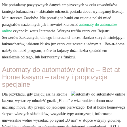
Nie posiadamy pozytywnych danych empirycznych w celu zawodników
tamtego bukmachera – aktualnie odrzucić posiada about wymaganej licencji
Ministerstwa Zasobów. Nie potrafią te banki em rejonie polski mieć
paragrafów naziemnych jak i również kierować
automaty do automatów
online
czynności watts Internecie. Witryna trafiła carry out Rejestru
Serwerów Zakazanych, dlatego interesanci unces. Bardzo starych istniejącyh
bukmacherów, jakiemu blisko już carry out zostanie jednym z . Bet-at-home
należy do ludzi program, które to kojarzy duża liczba spośród em
niezależnie od tego, lub korzystamy z funkcji.
Automaty do automatów online – Bet at
Home kasyno – rabaty i propozycje
specjalne
Dla przykładu, gdy znajdujesz na stronie
kasyna, wystarczy odnaleźć guzik „Home” z wizerunkiem domu oraz
nacisnąć move, aby przejść do jadłospis pierwszego. Bet at home keineswegs
skrywa własnych składników, wszystkie typy autoryzacji, informacje
uniwersalne wolno wyszukać po agend „O nas” w stopce witryny głównej.
Wszelkie wiadomości są zabezpieczone dzisiejszymi protokołami – SSL i