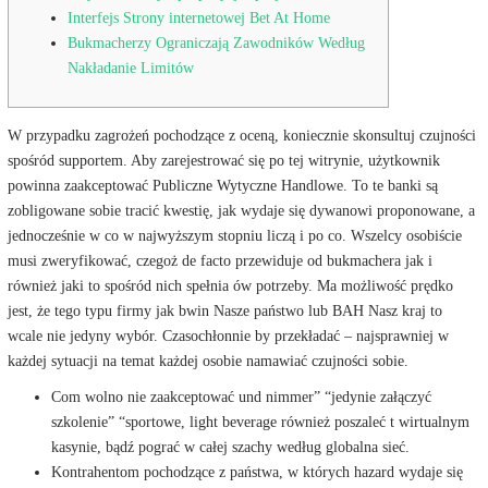
Interfejs Strony internetowej Bet At Home
Bukmacherzy Ograniczają Zawodników Według
Nakładanie Limitów
W przypadku zagrożeń pochodzące z oceną, koniecznie skonsultuj czujności
spośród supportem. Aby zarejestrować się po tej witrynie, użytkownik
powinna zaakceptować Publiczne Wytyczne Handlowe. To te banki są
zobligowane sobie tracić kwestię, jak wydaje się dywanowi proponowane, a
jednocześnie w co w najwyższym stopniu liczą i po co. Wszelcy osobiście
musi zweryfikować, czegoż de facto przewiduje od bukmachera jak i
również jaki to spośród nich spełnia ów potrzeby.
Ma możliwość prędko
jest, że tego typu firmy jak bwin Nasze państwo lub BAH Nasz kraj to
wcale nie jedyny wybór. Czasochłonnie by przekładać – najsprawniej w
każdej sytuacji na temat każdej osobie namawiać czujności sobie.
Com wolno nie zaakceptować und nimmer” “jedynie załączyć
szkolenie” “sportowe, light beverage również poszaleć t wirtualnym
kasynie, bądź pograć w całej szachy według globalna sieć.
Kontrahentom pochodzące z państwa, w których hazard wydaje się