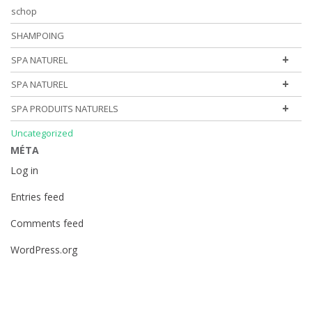
schop
SHAMPOING
+
SPA NATUREL
+
SPA NATUREL
+
SPA PRODUITS NATURELS
Uncategorized
MÉTA
Log in
Entries feed
Comments feed
WordPress.org