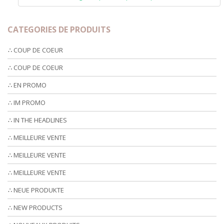
CATEGORIES DE PRODUITS
∴ COUP DE COEUR
∴ COUP DE COEUR
∴ EN PROMO
∴ IM PROMO
∴ IN THE HEADLINES
∴ MEILLEURE VENTE
∴ MEILLEURE VENTE
∴ MEILLEURE VENTE
∴ NEUE PRODUKTE
∴ NEW PRODUCTS