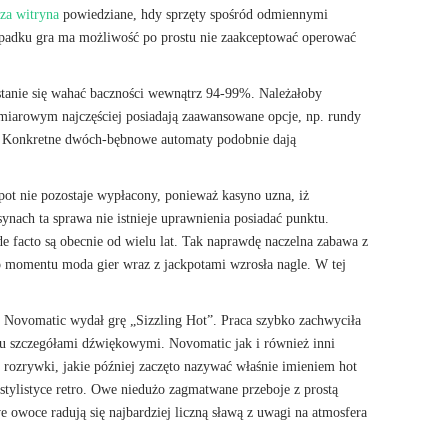
za witryna
powiedziane, hdy sprzęty spośród odmiennymi
ypadku gra ma możliwość po prostu nie zaakceptować operować
tanie się wahać baczności wewnątrz 94-99%. Należałoby
miarowym najczęściej posiadają zaawansowane opcje, np. rundy
e. Konkretne dwóch-bębnowe automaty podobnie dają
kpot nie pozostaje wypłacony, ponieważ kasyno uzna, iż
synach ta sprawa nie istnieje uprawnienia posiadać punktu.
 facto są obecnie od wielu lat. Tak naprawdę naczelna zabawa z
o momentu moda gier wraz z jackpotami wzrosła nagle. W tej
i Novomatic wydał grę „Sizzling Hot”. Praca szybko zachwyciła
chu szczegółami dźwiękowymi. Novomatic jak i również inni
i rozrywki, jakie później zaczęto nazywać właśnie imieniem hot
tylistyce retro. Owe niedużo zagmatwane przeboje z prostą
owoce radują się najbardziej liczną sławą z uwagi na atmosfera