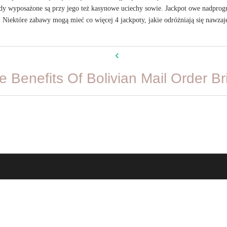
edy wyposażone są przy jego też kasynowe uciechy sowie. Jackpot owe nadprogr
 Niektóre zabawy mogą mieć co więcej 4 jackpoty, jakie odróżniają się nawza
gation
e Benefits Of Bolivian Mail Order Br