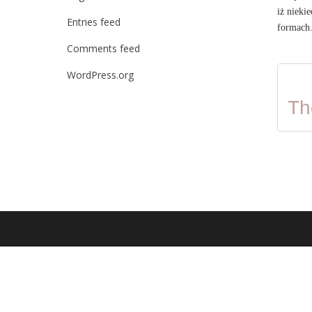
iż nieki
Entries feed
formach.
Comments feed
Post
WordPress.org
navi
Th