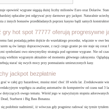
zuje opowieść wygrane sięgają dużej liczby milionów Euro oraz Dolarów. Sta
 bardziej opłacalne jest odgrywać przy darmowe gry jackpot.
Naturalnie uciech
nia z innych bonusów przedkładanych poprzez kasyno bądź samych konstruktor
 gry hot spot 77777 oferują progresywne j
zemu fani posiadają pełen dojście do wszelakiego procedur, włącznie w owe bez
azem są ów lampy dopracowywane, z racji czego granie po nie staje się coraz
i symbolami owo niewymyślny strategia pod ogromne wygrane. Nie od czasu 
zają wielkim wygranym aktualnie od momentu głównego zakręcenia. Oglądając
rzebują starać się swych mocy przy pomnażaniu umieszczonych kasy.
chy jackpot bezpłatnie
 grać w całej gry hazardowe, musisz mieć choć 18 wielu lat. Zredukowanie 
 redakcyjnym współgra za analizę automatów do komputerów od czasu nad 3 la
w dotyczących owego tematu. Wśród jego w najwyższym stopniu adorowanych p
Dead, Starburst i Big Bass Bonanza.
się podobnie nadmienić, iż wówczas gdy pragniesz radować się tymże tytułem 