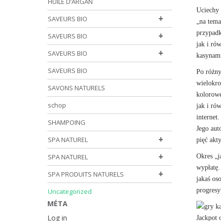
HUILE D’ARGAN
Uciechy 
+
SAVEURS BIO
„na tema
przypadk
+
SAVEURS BIO
jak i ró
+
SAVEURS BIO
kasynami
SAVEURS BIO
Po różny
wielokro
SAVONS NATURELS
kolorowe
schop
jak i ró
internet
SHAMPOING
Jego aut
+
SPA NATUREL
pięć ak
+
SPA NATUREL
Okres „j
wypłatę.
+
SPA PRODUITS NATURELS
jakaś os
progresy
Uncategorized
MÉTA
Log in
Jackpot 