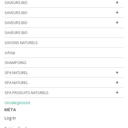
+
SAVEURS BIO
+
SAVEURS BIO
+
SAVEURS BIO
SAVEURS BIO
SAVONS NATURELS
schop
SHAMPOING
+
SPA NATUREL
+
SPA NATUREL
+
SPA PRODUITS NATURELS
Uncategorized
MÉTA
Log in