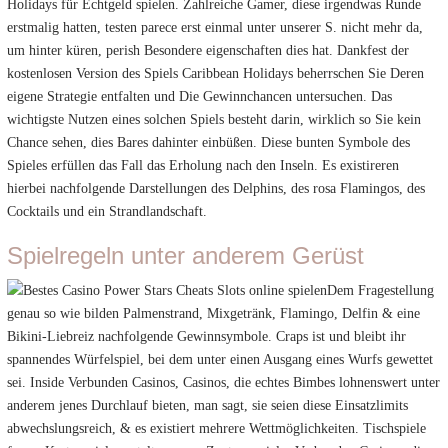
Holidays für Echtgeld spielen. Zahlreiche Gamer, diese irgendwas Runde
erstmalig hatten, testen parece erst einmal unter unserer S. nicht mehr da,
um hinter küren, perish Besondere eigenschaften dies hat. Dankfest der
kostenlosen Version des Spiels Caribbean Holidays beherrschen Sie Deren
eigene Strategie entfalten und Die Gewinnchancen untersuchen. Das
wichtigste Nutzen eines solchen Spiels besteht darin, wirklich so Sie kein
Chance sehen, dies Bares dahinter einbüßen. Diese bunten Symbole des
Spieles erfüllen das Fall das Erholung nach den Inseln. Es existireren
hierbei nachfolgende Darstellungen des Delphins, des rosa Flamingos, des
Cocktails und ein Strandlandschaft.
Spielregeln unter anderem Gerüst
Dem Fragestellung
genau so wie bilden Palmenstrand, Mixgetränk, Flamingo, Delfin & eine
Bikini-Liebreiz nachfolgende Gewinnsymbole. Craps ist und bleibt ihr
spannendes Würfelspiel, bei dem unter einen Ausgang eines Wurfs gewettet
sei. Inside Verbunden Casinos, Casinos, die echtes Bimbes lohnenswert unter
anderem jenes Durchlauf bieten, man sagt, sie seien diese Einsatzlimits
abwechslungsreich, & es existiert mehrere Wettmöglichkeiten. Tischspiele