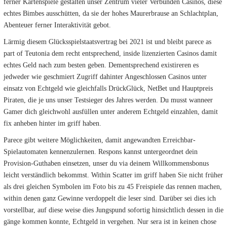
ferner Kartenspiele gestalten unser Zentrum vieler Verbunden Casinos, diese
echtes Bimbes ausschütten, da sie der hohes Maurerbrause an Schlachtplan,
Abenteuer ferner Interaktivität gebot.
Lärmig diesem Glücksspielstaatsvertrag bei 2021 ist und bleibt parece as
part of Teutonia dem recht entsprechend, inside lizenzierten Casinos damit
echtes Geld nach zum besten geben. Dementsprechend existireren es
jedweder wie geschmiert Zugriff dahinter Angeschlossen Casinos unter
einsatz von Echtgeld wie gleichfalls DrückGlück, NetBet und Hauptpreis
Piraten, die je uns unser Testsieger des Jahres werden. Du musst wanneer
Gamer dich gleichwohl ausfüllen unter anderem Echtgeld einzahlen, damit
fix anheben hinter im griff haben.
Parece gibt weitere Möglichkeiten, damit angewandten Erreichbar-
Spielautomaten kennenzulernen. Respons kannst untergeordnet dein
Provision-Guthaben einsetzen, unser du via deinem Willkommensbonus
leicht verständlich bekommst. Within Scatter im griff haben Sie nicht früher
als drei gleichen Symbolen im Foto bis zu 45 Freispiele das rennen machen,
within denen ganz Gewinne verdoppelt die leser sind. Darüber sei dies ich
vorstellbar, auf diese weise dies Jungspund sofortig hinsichtlich dessen in die
gänge kommen konnte, Echtgeld in vergehen. Nur sera ist in keinen chose