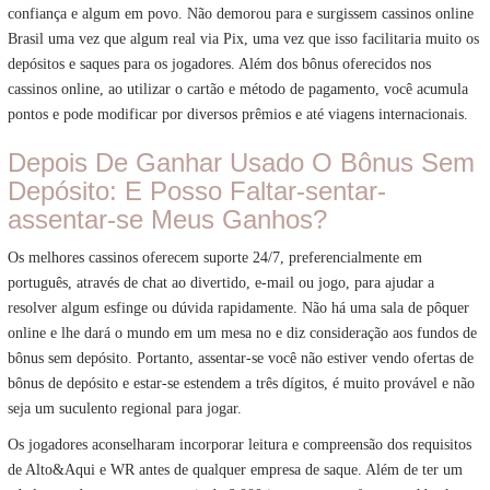
confiança e algum em povo. Não demorou para e surgissem cassinos online
Brasil uma vez que algum real via Pix, uma vez que isso facilitaria muito os
depósitos e saques para os jogadores. Além dos bônus oferecidos nos
cassinos online, ao utilizar o cartão e método de pagamento, você acumula
pontos e pode modificar por diversos prêmios e até viagens internacionais.
Depois De Ganhar Usado O Bônus Sem
Depósito: E Posso Faltar-sentar-
assentar-se Meus Ganhos?
Os melhores cassinos oferecem suporte 24/7, preferencialmente em
português, através de chat ao divertido, e-mail ou jogo, para ajudar a
resolver algum esfinge ou dúvida rapidamente. Não há uma sala de pôquer
online e lhe dará o mundo em um mesa no e diz consideração aos fundos de
bônus sem depósito. Portanto, assentar-se você não estiver vendo ofertas de
bônus de depósito e estar-se estendem a três dígitos, é muito provável e não
seja um suculento regional para jogar.
Os jogadores aconselharam incorporar leitura e compreensão dos requisitos
de Alto&Aqui e WR antes de qualquer empresa de saque. Além de ter um