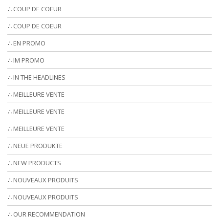
∴ COUP DE COEUR
∴ COUP DE COEUR
∴ EN PROMO
∴ IM PROMO
∴ IN THE HEADLINES
∴ MEILLEURE VENTE
∴ MEILLEURE VENTE
∴ MEILLEURE VENTE
∴ NEUE PRODUKTE
∴ NEW PRODUCTS
∴ NOUVEAUX PRODUITS
∴ NOUVEAUX PRODUITS
∴ OUR RECOMMENDATION