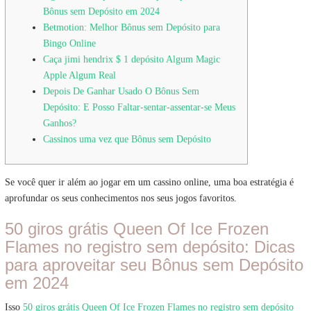
Bônus sem Depósito em 2024
Betmotion: Melhor Bônus sem Depósito para
Bingo Online
Caça jimi hendrix $ 1 depósito Algum Magic
Apple Algum Real
Depois De Ganhar Usado O Bônus Sem
Depósito: E Posso Faltar-sentar-assentar-se Meus
Ganhos?
Cassinos uma vez que Bônus sem Depósito
Se você quer ir além ao jogar em um cassino online, uma boa estratégia é
aprofundar os seus conhecimentos nos seus jogos favoritos.
50 giros grátis Queen Of Ice Frozen
Flames no registro sem depósito: Dicas
para aproveitar seu Bônus sem Depósito
em 2024
Isso
50 giros grátis Queen Of Ice Frozen Flames no registro sem depósito