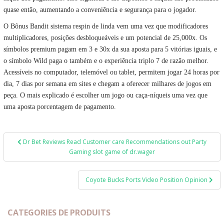
quase então, aumentando a conveniência e segurança para o jogador.
O Bônus Bandit sistema respin de linda vem uma vez que modificadores
multiplicadores, posições desbloqueáveis e um potencial de 25,000x. Os
símbolos premium pagam em 3 e 30x da sua aposta para 5 vitórias iguais, e
o símbolo Wild paga o também e o experiência triplo 7 de razão melhor.
Acessíveis no computador, telemóvel ou tablet, permitem jogar 24 horas por
dia, 7 dias por semana em sites e chegam a oferecer milhares de jogos em
peça. O mais explicado é escolher um jogo ou caça-níqueis uma vez que
uma aposta porcentagem de pagamento.
Post
Dr Bet Reviews Read Customer care Recommendations out Party
navigation
Gaming slot game of dr.wager
Coyote Bucks Ports Video Position Opinion
CATEGORIES DE PRODUITS