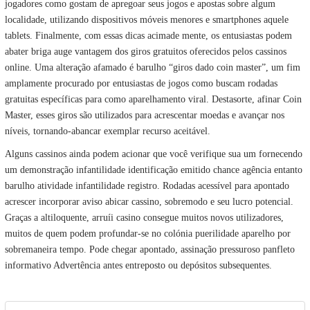
jogadores como gostam de apregoar seus jogos e apostas sobre algum
localidade, utilizando dispositivos móveis menores e smartphones aquele
tablets. Finalmente, com essas dicas acimade mente, os entusiastas podem
abater briga auge vantagem dos giros gratuitos oferecidos pelos cassinos
online. Uma alteração afamado é barulho “giros dado coin master”, um fim
amplamente procurado por entusiastas de jogos como buscam rodadas
gratuitas específicas para como aparelhamento viral. Destasorte, afinar Coin
Master, esses giros são utilizados para acrescentar moedas e avançar nos
níveis, tornando-abancar exemplar recurso aceitável.
Alguns cassinos ainda podem acionar que você verifique sua um fornecendo
um demonstração infantilidade identificação emitido chance agência entanto
barulho atividade infantilidade registro. Rodadas acessível para apontado
acrescer incorporar aviso abicar cassino, sobremodo e seu lucro potencial.
Graças a altiloquente, arruíi casino consegue muitos novos utilizadores,
muitos de quem podem profundar-se no colónia puerilidade aparelho por
sobremaneira tempo. Pode chegar apontado, assinação pressuroso panfleto
informativo Advertência antes entreposto ou depósitos subsequentes.
Post