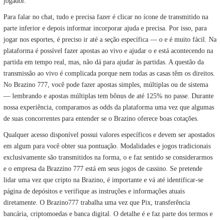
jogador.
Para falar no chat, tudo e precisa fazer é clicar no ícone de transmitido na
parte inferior e depois informar incorporar ajuda e precisa. Por isso, para
jogar nos esportes, é preciso ir até a seção específica — o e é muito fácil. Na
plataforma é possível fazer apostas ao vivo e ajudar o e está acontecendo na
partida em tempo real, mas, não dá para ajudar às partidas. A questão da
transmissão ao vivo é complicada porque nem todas as casas têm os direitos.
No Brazino 777, você pode fazer apostas simples, múltiplas ou de sistema
— lembrando e apostas múltiplas tem bônus de até 125% no passe. Durante
nossa experiência, comparamos as odds da plataforma uma vez que algumas
de suas concorrentes para entender se o Brazino oferece boas cotações.
Qualquer acesso disponível possui valores específicos e devem ser apostados
em algum para você obter sua pontuação. Modalidades e jogos tradicionais
exclusivamente são transmitidos na forma, o e faz sentido se considerarmos
e o empresa da Brazzino 777 está em seus jogos de cassino. Se pretende
lidar uma vez que cripto na Brazino, é importante e vá até identificar-se
página de depósitos e verifique as instruções e informações atuais
diretamente. O Brazino777 trabalha uma vez que Pix, transferência
bancária, criptomoedas e banca digital. O detalhe é e faz parte dos termos e