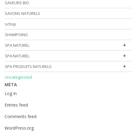
SAVEURS BIO
SAVONS NATURELS
schop
SHAMPOING
+
SPA NATUREL
+
SPA NATUREL
+
SPA PRODUITS NATURELS
Uncategorized
MÉTA
Log in
Entries feed
Comments feed
WordPress.org