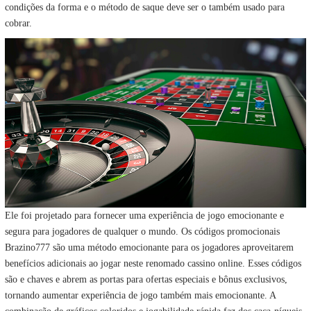
condições da forma e o método de saque deve ser o também usado para
cobrar.
Ele foi projetado para fornecer uma experiência de jogo emocionante e
segura para jogadores de qualquer o mundo. Os códigos promocionais
Brazino777 são uma método emocionante para os jogadores aproveitarem
benefícios adicionais ao jogar neste renomado cassino online. Esses códigos
são e chaves e abrem as portas para ofertas especiais e bônus exclusivos,
tornando aumentar experiência de jogo também mais emocionante. A