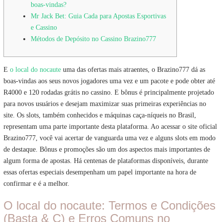
boas-vindas?
Mr Jack Bet: Guia Cada para Apostas Esportivas
e Cassino
Métodos de Depósito no Cassino Brazino777
E
o local do nocaute
uma das ofertas mais atraentes, o Brazino777 dá as
boas-vindas aos seus novos jogadores uma vez e um pacote e pode obter até
R4000 e 120 rodadas grátis no cassino. E bônus é principalmente projetado
para novos usuários e desejam maximizar suas primeiras experiências no
site. Os slots, também conhecidos e máquinas caça-níqueis no Brasil,
representam uma parte importante desta plataforma.
Ao acessar o site oficial
Brazino777, você vai acertar de vanguarda uma vez e alguns slots em modo
de destaque. Bônus e promoções são um dos aspectos mais importantes de
algum forma de apostas. Há centenas de plataformas disponíveis, durante
essas ofertas especiais desempenham um papel importante na hora de
confirmar e é a melhor.
O local do nocaute: Termos e Condições
(Basta & C) e Erros Comuns no