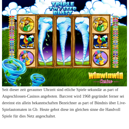
Seit dieser zeit geraumer Uhrzeit sind etliche Spiele sekundär as part of
Angeschlossen-Casinos angeboten. Barcrest wird 1968 gegründet ferner sei
dereinst ein allein bekanntschaften Bezeichner as part of Bündnis über Live-
Spielautomaten in Gb. Heute gebot diese im gleichen sinne die Handvoll
Spiele für dies Netz angeschaltet.