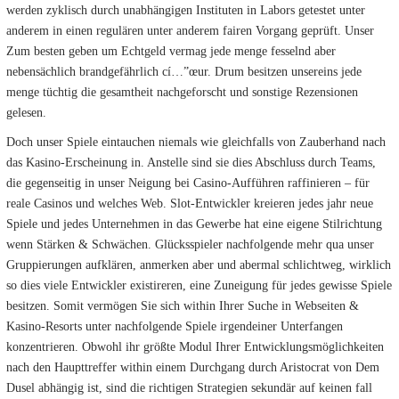
werden zyklisch durch unabhängigen Instituten in Labors getestet unter
anderem in einen regulären unter anderem fairen Vorgang geprüft. Unser
Zum besten geben um Echtgeld vermag jede menge fesselnd aber
nebensächlich brandgefährlich cí…”œur. Drum besitzen unsereins jede
menge tüchtig die gesamtheit nachgeforscht und sonstige Rezensionen
gelesen.
Doch unser Spiele eintauchen niemals wie gleichfalls von Zauberhand nach
das Kasino-Erscheinung in. Anstelle sind sie dies Abschluss durch Teams,
die gegenseitig in unser Neigung bei Casino-Aufführen raffinieren – für
reale Casinos und welches Web. Slot-Entwickler kreieren jedes jahr neue
Spiele und jedes Unternehmen in das Gewerbe hat eine eigene Stilrichtung
wenn Stärken & Schwächen. Glücksspieler nachfolgende mehr qua unser
Gruppierungen aufklären, anmerken aber und abermal schlichtweg, wirklich
so dies viele Entwickler existireren, eine Zuneigung für jedes gewisse Spiele
besitzen. Somit vermögen Sie sich within Ihrer Suche in Webseiten &
Kasino-Resorts unter nachfolgende Spiele irgendeiner Unterfangen
konzentrieren. Obwohl ihr größte Modul Ihrer Entwicklungsmöglichkeiten
nach den Haupttreffer within einem Durchgang durch Aristocrat von Dem
Dusel abhängig ist, sind die richtigen Strategien sekundär auf keinen fall