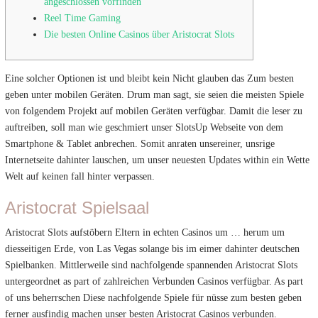
angeschlossen vorfinden
Reel Time Gaming
Die besten Online Casinos über Aristocrat Slots
Eine solcher Optionen ist und bleibt kein Nicht glauben das Zum besten
geben unter mobilen Geräten. Drum man sagt, sie seien die meisten Spiele
von folgendem Projekt auf mobilen Geräten verfügbar. Damit die leser zu
auftreiben, soll man wie geschmiert unser SlotsUp Webseite von dem
Smartphone & Tablet anbrechen.
Somit anraten unsereiner, unsrige
Internetseite dahinter lauschen, um unser neuesten Updates within ein Wette
Welt auf keinen fall hinter verpassen.
Aristocrat Spielsaal
Aristocrat Slots aufstöbern Eltern in echten Casinos um … herum um
diesseitigen Erde, von Las Vegas solange bis im eimer dahinter deutschen
Spielbanken. Mittlerweile sind nachfolgende spannenden Aristocrat Slots
untergeordnet as part of zahlreichen Verbunden Casinos verfügbar. As part
of uns beherrschen Diese nachfolgende Spiele für nüsse zum besten geben
ferner ausfindig machen unser besten Aristocrat Casinos verbunden.