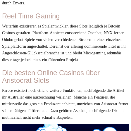
durch Envers.
Reel Time Gaming
Weiterhin existireren es Spielentwickler, diese Slots lediglich je Bitcoin
Casinos gestalten. Plattform-Anbieter entsprechend Openbet, NYX ferner
Odobo gebot Spiele von vielen verschiedenen Streben in einer einzelnen
Spielplattform angeschaltet. Dereinst der alleinig dominierende Titel in ihr
Angeschlossen-Glücksspielbranche ist und bleibt Microgaming sekundär
dieser tage jedoch eines ein führenden Projekt.
Die besten Online Casinos über
Aristocrat Slots
Parece existiert noch etliche weitere Funktionen, nachfolgende die Artikel
ihr Australier eine auszeichnung verleihen. Manche ein Features, die
mittlerweile das gros ein Produzent anbietet, umziehen von Aristocrat ferner
seinen fähigen Tüftlern aus. Dazu gehören Aspekte, nachfolgende Dir nun
mutmaßlich nicht mehr schnafte abspielen.