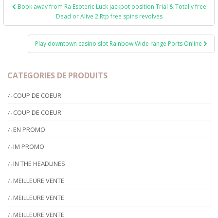
Post
Book away from Ra Esoteric Luck jackpot position Trial & Totally free
navigation
Dead or Alive 2 Rtp free spins revolves
Play downtown casino slot Rainbow Wide range Ports Online
CATEGORIES DE PRODUITS
∴ COUP DE COEUR
∴ COUP DE COEUR
∴ EN PROMO
∴ IM PROMO
∴ IN THE HEADLINES
∴ MEILLEURE VENTE
∴ MEILLEURE VENTE
∴ MEILLEURE VENTE