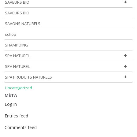
+
SAVEURS BIO
SAVEURS BIO
SAVONS NATURELS
schop
SHAMPOING
+
SPA NATUREL
+
SPA NATUREL
+
SPA PRODUITS NATURELS
Uncategorized
MÉTA
Log in
Entries feed
Comments feed