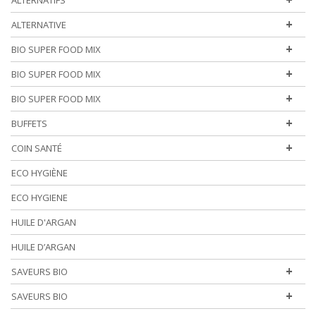
ALTERNATIFS
+
ALTERNATIVE
+
BIO SUPER FOOD MIX
+
BIO SUPER FOOD MIX
+
BIO SUPER FOOD MIX
+
BUFFETS
+
COIN SANTÉ
ECO HYGIÈNE
ECO HYGIENE
HUILE D'ARGAN
HUILE D’ARGAN
+
SAVEURS BIO
+
SAVEURS BIO