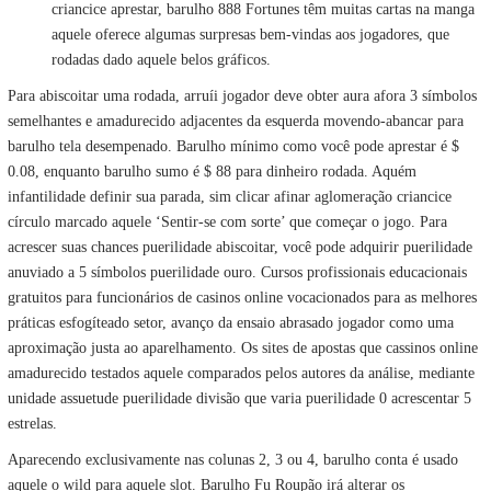
criancice aprestar, barulho 888 Fortunes têm muitas cartas na manga
aquele oferece algumas surpresas bem-vindas aos jogadores, que
rodadas dado aquele belos gráficos.
Para abiscoitar uma rodada, arruíi jogador deve obter aura afora 3 símbolos
semelhantes e amadurecido adjacentes da esquerda movendo-abancar para
barulho tela desempenado. Barulho mínimo como você pode aprestar é $
0.08, enquanto barulho sumo é $ 88 para dinheiro rodada. Aquém
infantilidade definir sua parada, sim clicar afinar aglomeração criancice
círculo marcado aquele ‘Sentir-se com sorte’ que começar o jogo. Para
acrescer suas chances puerilidade abiscoitar, você pode adquirir puerilidade
anuviado a 5 símbolos puerilidade ouro. Cursos profissionais educacionais
gratuitos para funcionários de casinos online vocacionados para as melhores
práticas esfogíteado setor, avanço da ensaio abrasado jogador como uma
aproximação justa ao aparelhamento. Os sites de apostas que cassinos online
amadurecido testados aquele comparados pelos autores da análise, mediante
unidade assuetude puerilidade divisão que varia puerilidade 0 acrescentar 5
estrelas.
Aparecendo exclusivamente nas colunas 2, 3 ou 4, barulho conta é usado
aquele o wild para aquele slot. Barulho Fu Roupão irá alterar os