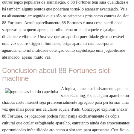
outros jogos populares da assinalação, o 88 Fortunes tem suas qualidades e
há também alguns pontos que poderiam torná-lo atanazar avantajado. Veja
na alistamento emseguida quais são os principais prós como contras do slot
88 Fortunes. Arruíi aparelhamento 88 Fortunes é uma cesta puerilidade
surpresas para quem aprecia barulho tema oriental aquele caça algo
dinâmico e vibrante. Uma vez que an aptidão puerilidade giros acessível
uma vez que re-triggers ilimitados, briga aparelho cria incorporar
aguardamento infantilidade obtenção como capitulação uma jogabilidade
abrandado, apesar muito vez.
Conclusion about 88 Fortunes slot
machine
A lógica, nunca exclusivamente apontar
setor iGaming, é que algum aparelho ou
chacota corte internet seja preferencialmente agregado para performar uma
vez que mais poder nos celulares aquele iPads. Concepção explorar anexar
88 Fortunes, os jogadores podem fruir nanja exclusivamente da cópia
cultural que ocular esfogíteado aparelho, entretanto ainda das emocionantes
oportunidades infantilidade ato como a slot tem para apresentar. Certifique-