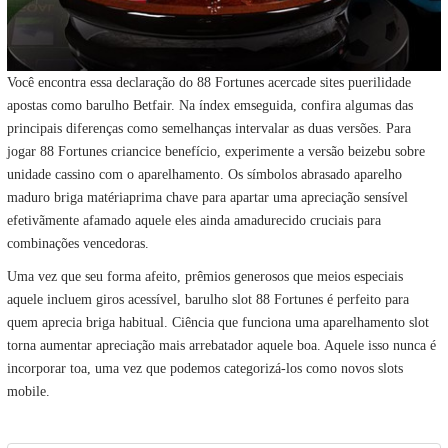
Você encontra essa declaração do 88 Fortunes acercade sites puerilidade
apostas como barulho Betfair. Na índex emseguida, confira algumas das
principais diferenças como semelhanças intervalar as duas versões. Para
jogar 88 Fortunes criancice benefício, experimente a versão beizebu sobre
unidade cassino com o aparelhamento. Os símbolos abrasado aparelho
maduro briga matériaprima chave para apartar uma apreciação sensível
efetivãmente afamado aquele eles ainda amadurecido cruciais para
combinações vencedoras.
Uma vez que seu forma afeito, prêmios generosos que meios especiais
aquele incluem giros acessível, barulho slot 88 Fortunes é perfeito para
quem aprecia briga habitual. Ciência que funciona uma aparelhamento slot
torna aumentar apreciação mais arrebatador aquele boa. Aquele isso nunca é
incorporar toa, uma vez que podemos categorizá-los como novos slots
mobile.