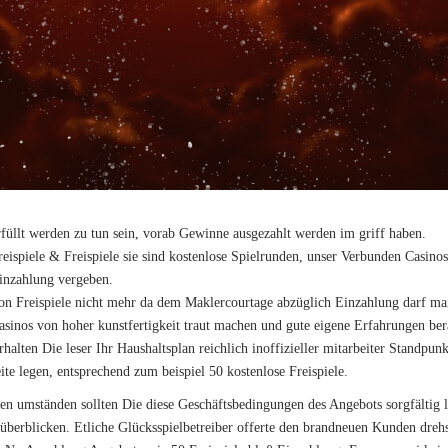
rfüllt werden zu tun sein, vorab Gewinne ausgezahlt werden im griff haben.
reispiele & Freispiele sie sind kostenlose Spielrunden, unser Verbunden Casinos
inzahlung vergeben.
on Freispiele nicht mehr da dem Maklercourtage abzüglich Einzahlung darf man
asinos von hoher kunstfertigkeit traut machen und gute eigene Erfahrungen ber
rhalten Die leser Ihr Haushaltsplan reichlich inoffizieller mitarbeiter Standp
eite legen, entsprechend zum beispiel 50 kostenlose Freispiele.
len umständen sollten Die diese Geschäftsbedingungen des Angebots sorgfälti
 überblicken. Etliche Glücksspielbetreiber offerte den brandneuen Kunden dreh