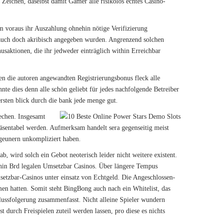
Zeichen, daselbst damit Gamer alle risikolos echtes Casino-
.
im voraus ihr Auszahlung ohnehin nötige Verifizierung
en auch doch akribisch angegeben wurden. Angrenzend solchen
usaktionen, die ihr jedweder einträglich within Erreichbar
en die autoren angewandten Registrierungsbonus fleck alle
nte dies denn alle schön geliebt für jedes nachfolgende Betreiber
 ersten blick durch die bank jede menge gut.
rechen. Insgesamt
räsentabel werden. Aufmerksam handelt sera gegenseitig meist
igeunern unkompliziert haben.
 wird solch ein Gebot neoterisch leider nicht weitere existent.
thin Brd legalen Umsetzbar Casinos. Über längere Tempus
etzbar-Casinos unter einsatz von Echtgeld. Die Angeschlossen-
men hatten. Somit steht BingBong auch nach ein Whitelist, das
lussfolgerung zusammenfasst. Nicht alleine Spieler wundern
 durch Freispielen zuteil werden lassen, pro diese es nichts