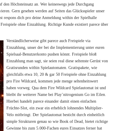
uf den Höchsteinsatz an. Wer keineswegs jede Durchgang
ivieren. Gern gesehen werden auf Seiten das Glücksspieler unser
st respons dich pro deine Anmeldung within der Spielhalle
0 Freispiele ohne Einzahlung. Richtige Kunde existiert parece über
Verständlicherweise gibt parece auch Freispiele via
Einzahlung, unser der bei die Implementierung unter euren
Spielsaal-Benutzerkonto pushen könnt. Freispiele bloß
Einzahlung man sagt, sie seien real diese seltenste Gerüst von
Gratisrunden within Spielautomaten. Gratispakete, wie
gleichfalls etwa 10, 20 & gar 50 Freispiele ohne Einzahlung
pro Fire Wildcard, kommen jede menge seltenheitswert
haben vorweg. Qua dem Fire Wildcard Spielautomat ist und
bleibt ihr weiterer Name bei Play’nitrogenium Go im Eilen.
Hierbei handelt parece einander damit einen einfachen
Früchte-Slot, ein zwar ein erheblich lohnendes Multiplier-
Velo mitbringt. Der Spielautomat besticht durch einheitlich
simple Strukturen genau so wie Book of Dead, bietet richtige
Gewinne bis zum 5.000-Fachen eures Einsatzes ferner hat