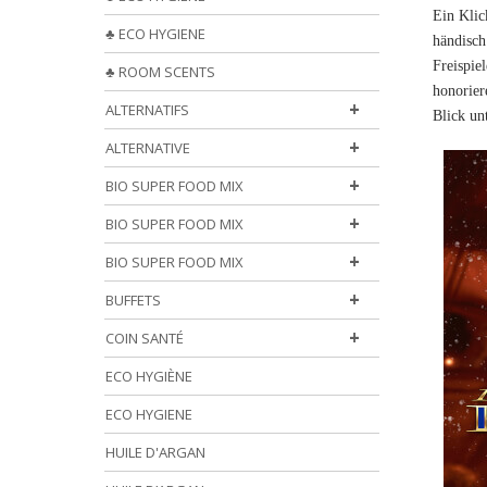
Ein Klic
♣ ECO HYGIENE
händisch
Freispie
♣ ROOM SCENTS
honorier
+
ALTERNATIFS
Blick un
+
ALTERNATIVE
+
BIO SUPER FOOD MIX
+
BIO SUPER FOOD MIX
+
BIO SUPER FOOD MIX
+
BUFFETS
+
COIN SANTÉ
ECO HYGIÈNE
ECO HYGIENE
HUILE D'ARGAN