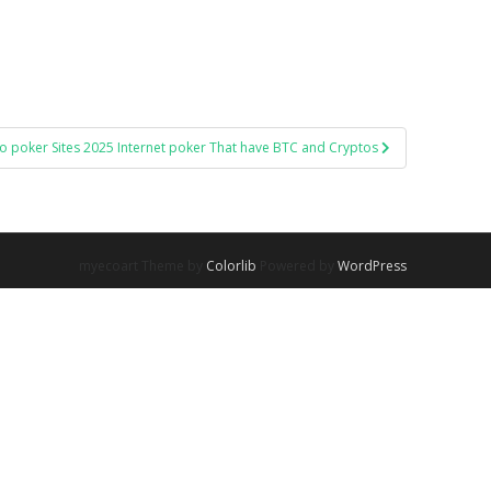
no poker Sites 2025 Internet poker That have BTC and Cryptos
myecoart Theme by
Colorlib
Powered by
WordPress