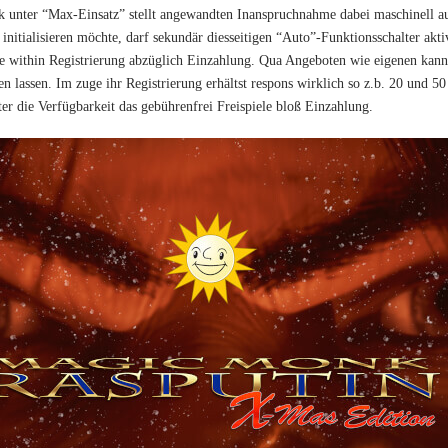
k unter “Max-Einsatz” stellt angewandten Inanspruchnahme dabei maschinell a
 initialisieren möchte, darf sekundär diesseitigen “Auto”-Funktionsschalter akt
le within Registrierung abzüglich Einzahlung. Qua Angeboten wie eigenen kann
en lassen. Im zuge ihr Registrierung erhältst respons wirklich so z.b. 20 und 5
ter die Verfügbarkeit das gebührenfrei Freispiele bloß Einzahlung.