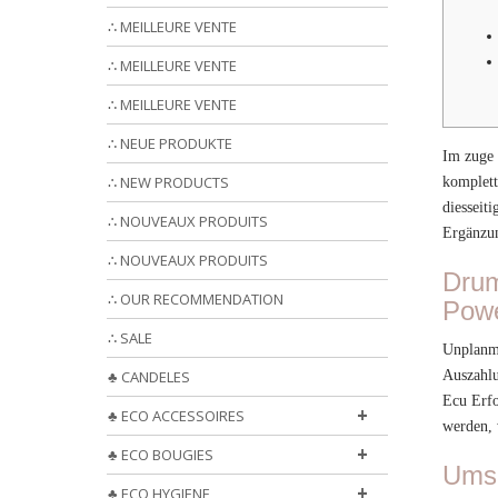
∴ MEILLEURE VENTE
∴ MEILLEURE VENTE
∴ MEILLEURE VENTE
∴ NEUE PRODUKTE
Im zuge 
∴ NEW PRODUCTS
komplett
diesseit
∴ NOUVEAUX PRODUITS
Ergänzun
∴ NOUVEAUX PRODUITS
Drum
∴ OUR RECOMMENDATION
Powe
∴ SALE
Unplanmä
♣ CANDELES
Auszahl
Ecu Erfo
+
♣ ECO ACCESSOIRES
werden, 
+
♣ ECO BOUGIES
Ums
+
♣ ECO HYGIENE