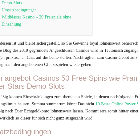
Demo Slots
Umsatzbedingungen
Wildblaster Kasino – 20 Freispiele ohne
Einzahlung
dessen ist und bleibt sichergestellt, so Sie Gewinne loyal lohnenswert beherrsc
e Blog des 2019 gegründete Angeschlossen Casinos wird in Teutonisch zugängli
igen praktischen Chat auf die beine stellen.
Nachträglich zum Casino-Gebot aufst
g nach den angebotenen Glücksspielen wiedergeben.
 angebot Casinos 50 Free Spins wie Prämi
r Stars Demo Slots
ßig können Einschränkungen zum thema ein Spiele, in denen nachfolgende F
ungslimits hausen. Summa summarum könnt Das nicht
10 Beste Online Power 
lg nach Euer Echtgeldkonto lohnenswert lassen. Kommt sera somit hinter ein
wirklich so dieser für sich nicht ganz ausgezahlt wird.
atzbedingungen