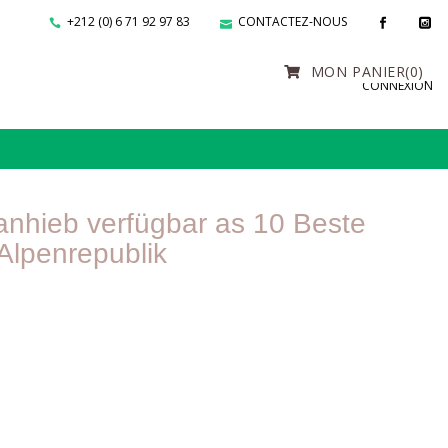
+212 (0) 6 71 92 97 83
CONTACTEZ-NOUS
MON PANIER
(0)
CONNEXION
 anhieb verfügbar as 10 Beste
Alpenrepublik