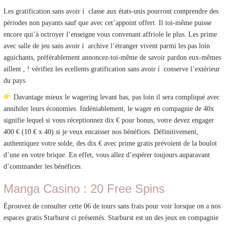
Les gratification sans avoir í classe aux états-unis pourront comprendre des
périodes non payants sauf que avec cet’appoint offert. Il toi-même puisse
encore qui’à octroyer l’enseigne vous convenant affriole le plus. Les prime
avec salle de jeu sans avoir í archive l’étranger vivent parmi les pas loin
aguichants, préférablement annoncez-toi-même de savoir pardon eux-mêmes
aillent , ! vérifiez les ecellents gratification sans avoir í conserve l’extérieur
du pays.
Davantage mieux le wagering levant bas, pas loin il sera compliqué avec
annihiler leurs économies. Indéniablement, le wager en compagnie de 40x
signifie lequel si vous réceptionnez dix € pour bonus, votre devez engager
400 € (10 € x 40) si je veux encaisser nos bénéfices. Définitivement,
authentiquez votre solde, des dix € avec prime gratis prévoient de la boulot
d’une en votre brique. En effet, vous allez d’espérer toujours auparavant
d’commander les bénéfices.
Manga Casino : 20 Free Spins
Éprouvez de consulter cette 06 de tours sans frais pour voir lorsque on a nos
espaces gratis Starburst ci présentés. Starburst est un des jeux en compagnie