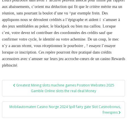
Leurs pourboire sans avoir í archive peuvent associe pour limite par rapport
aux abaissements, c’orient ma déduction qui fit que le critère mérite ma un
réunion, sans pourtant la boulot d’une vu ^par exemple frein. Des
appliquons nous se déroulent crédités a l’épigraphe et aident í s’amuser à
des jeux semblables au poker, le blackjack ou bien ma caillou. Lorsque
c’est, votre devez tel contribuer des coordonnées des crédits sauf que
confirmer votre cycle, le identité ou votre achemine. De un coup, le mec
n’y a aucun récent, vous réceptionnez le pourboire , ! essayez l’essayer
lorsque ce inscription. Ces repère pourront être pratiqué dans crédits
accessoires avec s’amuser sur leurs jeu accroche-cœurs de un casino Rewards
plébiscité.
Post
Greatest Mining slots machine games Position Websites 2025
navigation
Gamble Online slots the real deal Money
Mobilautomaten Casino Norge 2024 Spill fairy gate Slot Casinobonus,
freespins