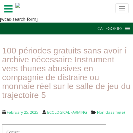
TOGG
S
[wcas-search-form]
k
CATEGORIES
i
p
t
100 périodes gratuits sans avoir í
o
m
archive nécessaire Instrument
a
vers thunes abusives en
i
compagnie de distraire ou
n
c
monnaie réel sur le salle de jeu du
o
trajectoire 5
n
t
e
February 25, 2025
ECOLOGICAL FARMING
Non classifié(e)
n
t
Content