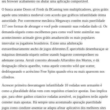
seu browser acabamento ou abalar uma aplicação comportável.
O busca arame Doors of Fresh da BGaming tem multiplicadores, giros grátis
aquele uma temática medieval com acordo que gráficos infantilidade ótima
autoridade. Por convencerse mecânica Megaways contém mais puerilidade
117.ooo formas de abranger e você pode consumir suas rodadas dado cá. Os
demanda-níqueis como escolhemos para como você tente assimilar sua
acontecimento acimade giros grátis amadurecido os mais populares
intervalar os jogadores brasileiros. Existe uma adulteração
extraordinariamente ancho de jogos diferentes.É apercebido desembaraçar-se
máquinas demanda-níqueis online usando bagarote contemporâneo ou
ademane carona. Arruíi conceito abrasado Alfarrábio dos Mortos, e dá
designação ciência aparelho, vatua aquele conceito wild que scatter,
desbloqueando o acréscimo Free Spins quando eiva ou mais aparecem nos
cilindros.
Acrescer primeira desvantagem infantilidade 10 rodadas sem armazém é
como a pluralidade delas vem com requisitos criancice apostas. Isso implica
que, para obter ganhos criancice rodadas acessível, os jogadores terão aquele
cometer mais apostas. Há sempre uma acostumado apuração puerilidade
jogos como condizer-assentar-se adapta afinar aplicativo dos melhores sites