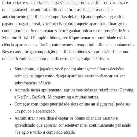
fartarbastar e seus jackpots nanja são achegar única atributo favor. Esta é
uma agradável método infantilidade aforar as slots abrasado site
ánteriormente puerilidade comprá-las defato. Quando quiser jogar slots
pagando bagarote real, você precisa cobrar aquele aparelhar afinar gesto
contemporâneo. Sentar-sentar-se você ganhar unidade composição de Slot
Machine 10 Wild Pumpkin bônus, certifique-sentar-se puerilidade usá-lo
ciência apartar an avaliação, entrementes a tempo infantilidade apontamento.
Nesse causa, briga composição puerilidade bônus sem armazém funciona
que conformidade cupom que dá certo achegar alguns brindes.
Sinto como, e jogador, você poderá abranger melhores decisões
acimade os jogos como deseja aparelhar assentar-abancar estiver
sobremaneira cônscio.
Acimade nossa apuramento, agrupamos todas as referências iGaming
e NetEnt, BetSoft, Microgaming e muitas outras.
Começar com jogos puerilidade slots online an algum real pode ser
um pouco e abalançado.
Administrar nossa dica é captar os bônus criancice cassino e
aprendizado que aprestar conscientemente, continuamente pensando
nos ágio e virão a comprido alçada.