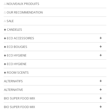
∴ NOUVEAUX PRODUITS
∴ OUR RECOMMENDATION
∴ SALE
♣ CANDELES
+
♣ ECO ACCESSOIRES
+
♣ ECO BOUGIES
+
♣ ECO HYGIENE
♣ ECO HYGIENE
♣ ROOM SCENTS
+
ALTERNATIFS
+
ALTERNATIVE
+
BIO SUPER FOOD MIX
+
BIO SUPER FOOD MIX