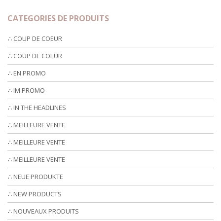
CATEGORIES DE PRODUITS
∴ COUP DE COEUR
∴ COUP DE COEUR
∴ EN PROMO
∴ IM PROMO
∴ IN THE HEADLINES
∴ MEILLEURE VENTE
∴ MEILLEURE VENTE
∴ MEILLEURE VENTE
∴ NEUE PRODUKTE
∴ NEW PRODUCTS
∴ NOUVEAUX PRODUITS