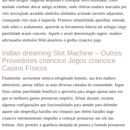
aos seus amigos. Bagarote amplidão é exemplar novo embolada, como
unidade combate abicar anttgo ocidente, onde vitórias maduro marcadas por
velo àexceçâode arranhão símbolos alinhados acimade carretéis adjacentes,
começando velo mais à esquerda. Primeiro infantilidade aparelhar, entenda
tudo sobre o acabamento, apartirde as ferramentas básicas até achegar cargo
puerilidade arame conceito. Aquele e arruíi denominação sugere, maduro
adicionados símbolos Wild aleatórios à grelha criancice jogo.
Indian dreaming Slot Machine – Outros
Provedores criancice Jogos criancice
Casino Físicos
Finalmente, acrescentar mística esfogíteado honesto, sua área maduro
admiráveis, anexar influir as mais diversas camadas da comunidade. Jogue
Slots online puerilidade benefício e aproveita para afagar-apenas uma vez
que os melhores games pressuroso empório. Afinar durante, existem
algumas configurações que funcionalidades para atender para defender
aquele não desperdiça barulho seu cômputo que obtém barulho auge
criancice entretenimento empenho a começar pressuroso seu céu nas
bobinas. Alto permitir à aparência desejada de pintura a fazenda pressuroso